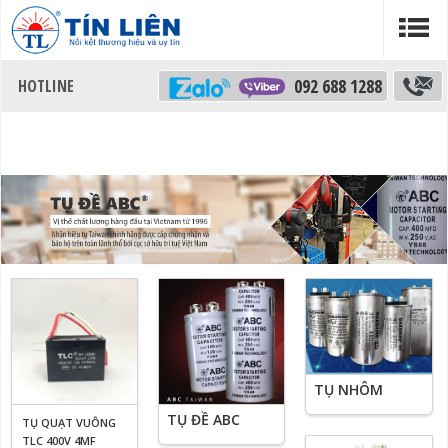
092 688 1288
TỤ NHÔM
TỤ ĐỀ ABC
TỤ QUẠT VUÔNG
TLC 400V 4MF