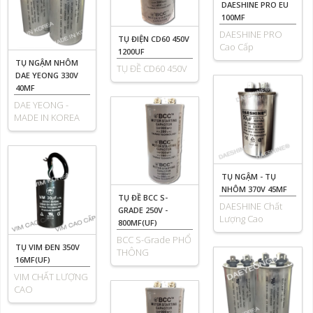
DAESHINE PRO EU
100MF
DAESHINE PRO
TỤ ĐIỆN CD60 450V
Cao Cấp
1200UF
TỤ NGẬM NHÔM
TỤ ĐỀ CD60 450V
DAE YEONG 330V
40MF
DAE YEONG -
MADE IN KOREA
TỤ NGẬM - TỤ
NHÔM 370V 45MF
TỤ ĐỀ BCC S-
DAESHINE Chất
GRADE 250V -
Lượng Cao
800MF(UF)
BCC S-Grade PHỔ
TỤ VIM ĐEN 350V
THÔNG
16MF(UF)
VIM CHẤT LƯỢNG
CAO