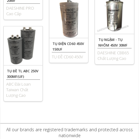
20MF
DAESHINE PRO
Cao Cấp
TỤ NGẬM - TỤ
TỤ ĐIỆN CD60 450V
NHÔM 450V 30MF
150UF
DAESHINE CBB65
TỤ ĐỀ CD60 450V
Chất Lượng Cao
TỤ ĐỀ TL ABC 250V
300MF(UF)
ABC Đài Loan
Taiwan Chất
Lượng Cao
All our brands are registered trademarks and protected across
nationwide