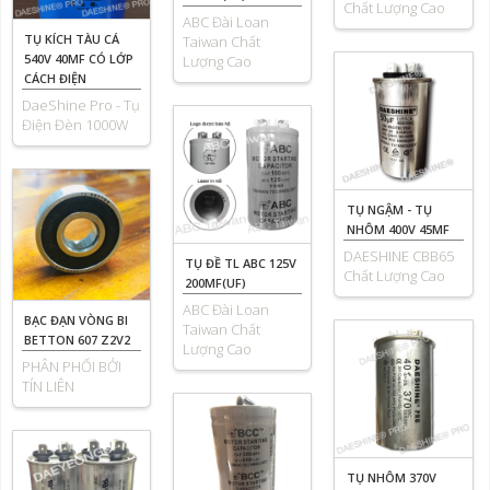
Chất Lượng Cao
ABC Đài Loan
TỤ KÍCH TÀU CÁ
Taiwan Chất
540V 40MF CÓ LỚP
Lượng Cao
CÁCH ĐIỆN
DaeShine Pro - Tụ
Điện Đèn 1000W
TỤ NGẬM - TỤ
NHÔM 400V 45MF
DAESHINE CBB65
TỤ ĐỀ TL ABC 125V
Chất Lượng Cao
200MF(UF)
ABC Đài Loan
BẠC ĐẠN VÒNG BI
Taiwan Chất
BETTON 607 Z2V2
Lượng Cao
PHÂN PHỐI BỞI
TÍN LIÊN
TỤ NHÔM 370V