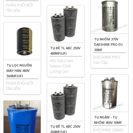
PHÂN PHỐI BỞI
TÍN LIÊN
TỤ NHÔM 370V
DAESHINE PRO EU
TỤ ĐỀ TL ABC 250V
20MF
400MF(UF)
DAESHINE PRO
ABC Đài Loan
Cao Cấp
TỤ LỌC NGUỒN
Taiwan Chất
MÁY HÀN 400V
Lượng Cao
560MF(UF)
PHÂN PHỐI BỞI
TÍN LIÊN
TỤ NGẬM - TỤ
NHÔM 450V 50MF
TỤ ĐỀ TL ABC 250V
DAESHINE CBB65
200MF(UF)