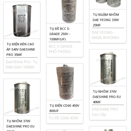
TỤ NGẬM NHÔM
DAE YEONG 330V
25MF
TỤ ĐỀ BCC S-
DAE YEONG -
GRADE 250V -
MADE IN KOREA
100MF(UF)
TỤ ĐIỆN ĐÈN CAO
BCC S-GRADE
ÁP 540V DAESHINE
PHỔ THÔNG
PRO 35MF
DaeShine Pro - Tụ
Điện Đèn 1000W
TỤ NHÔM 370V
DAESHINE PRO EU
40MF
TỤ ĐIỆN CD60 450V
DAESHINE PRO
800UF
Cao Cấp
TỤ ĐỀ CD60 450V
TỤ NHÔM 370V
DAESHINE PRO EU