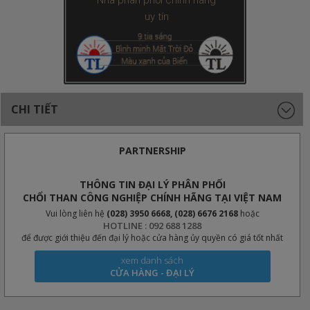
Nhà phân phối chính hãng
uy tín
CHI TIẾT
PARTNERSHIP
THÔNG TIN ĐẠI LÝ PHÂN PHỐI
CHỔI THAN CÔNG NGHIỆP CHÍNH HÃNG TẠI VIỆT NAM
Vui lòng liên hệ
(028) 3950 6668, (028) 6676 2168
hoặc
HOTLINE : 092 688 1288
để được giới thiệu đến đại lý hoặc cửa hàng ủy quyền có giá tốt nhất
xem danh sách
CỬA HÀNG - ĐẠI LÝ