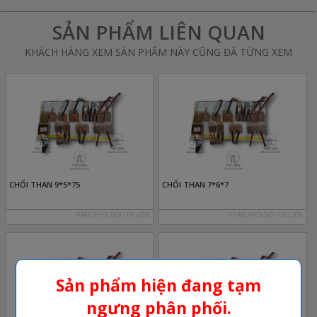
SẢN PHẨM LIÊN QUAN
KHÁCH HÀNG XEM SẢN PHẨM NÀY CŨNG ĐÃ TỪNG XEM
CHỔI THAN 9*5*75
CHỔI THAN 7*6*7
PHÂN PHỐI BỞI TÍN LIÊN
PHÂN PHỐI BỞI TÍN LIÊN
Sản phẩm hiện đang tạm
ngưng phân phối.