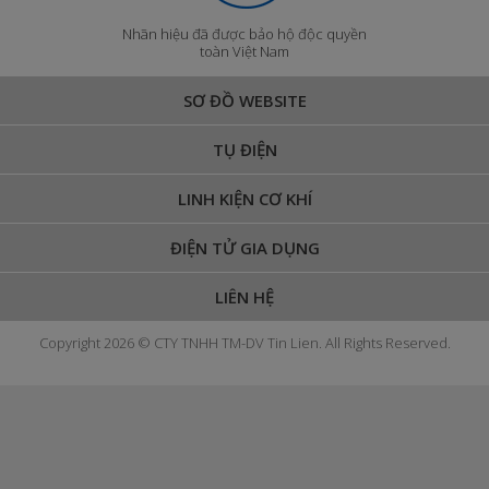
Nhãn hiệu đã được bảo hộ độc quyền
toàn Việt Nam
SƠ ĐỒ WEBSITE
TỤ ĐIỆN
LINH KIỆN CƠ KHÍ
ĐIỆN TỬ GIA DỤNG
LIÊN HỆ
Copyright 2026 © CTY TNHH TM-DV Tin Lien. All Rights Reserved.