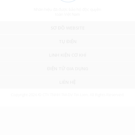
Nhãn hiệu đã được bảo hộ độc quyền
toàn Việt Nam
SƠ ĐỒ WEBSITE
TỤ ĐIỆN
LINH KIỆN CƠ KHÍ
ĐIỆN TỬ GIA DỤNG
LIÊN HỆ
Copyright 2026 © CTY TNHH TM-DV Tin Lien. All Rights Reserved.