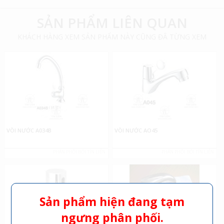
SẢN PHẨM LIÊN QUAN
KHÁCH HÀNG XEM SẢN PHẨM NÀY CŨNG ĐÃ TỪNG XEM
VÒI NƯỚC A034B
VÒI NƯỚC AO45
PHÂN PHỐI BỞI TÍN LIÊN
PHÂN PHỐI BỞI TÍN LIÊN
Sản phẩm hiện đang tạm
ngưng phân phối.