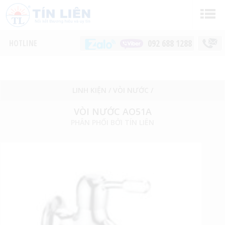
092 688 1288
LINH KIỆN
/
VÒI NƯỚC
/
VÒI NƯỚC AO51A
PHÂN PHỐI BỞI TÍN LIÊN