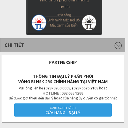
Nhà phân phối chính hãng
uy tín
CHI TIẾT
PARTNERSHIP
THÔNG TIN ĐẠI LÝ PHÂN PHỐI
VÒNG BI NSK 2RS CHÍNH HÃNG TẠI VIỆT NAM
Vui lòng liên hệ
(028) 3950 6668, (028) 6676 2168
hoặc
HOTLINE : 092 688 1288
để được giới thiệu đến đại lý hoặc cửa hàng ủy quyền có giá tốt nhất
xem danh sách
CỬA HÀNG - ĐẠI LÝ