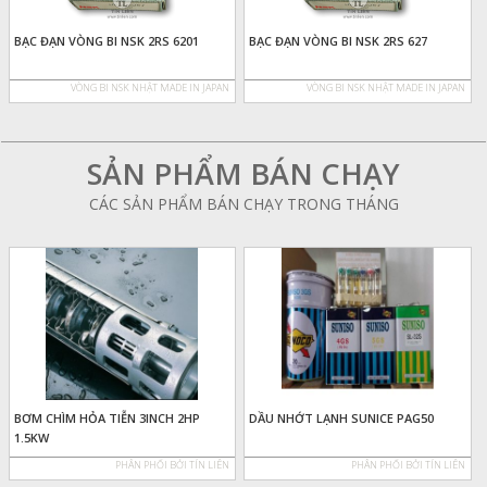
BẠC ĐẠN VÒNG BI NSK 2RS 6201
BẠC ĐẠN VÒNG BI NSK 2RS 627
VÒNG BI NSK NHẬT MADE IN JAPAN
VÒNG BI NSK NHẬT MADE IN JAPAN
SẢN PHẨM BÁN CHẠY
CÁC SẢN PHẨM BÁN CHẠY TRONG THÁNG
BƠM CHÌM HỎA TIỄN 3INCH 2HP
DẦU NHỚT LẠNH SUNICE PAG50
1.5KW
PHÂN PHỐI BỞI TÍN LIÊN
PHÂN PHỐI BỞI TÍN LIÊN