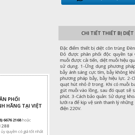
CHI TIẾT THIẾT BỊ DI
Đặc điểm thiết bị diệt côn trùng Đè
Đỏ được phân phối độc quyền tại
muỗi được cải tiến, diệt muỗi hiệu 
sử dụng. 1-Ứng dụng phương pháp 
bẫy ánh sáng cực tím, bẫy không khí 
phương pháp bẫy, bẫy hiệu lực. 2-Ch
quạt hút nhỏ ở trong. Khi có muỗi 
gút muỗi vào lồng, sau đó quạt sẽ s
phút. 3-Cách bảo quản: Sử dụng khoả
HÂN PHỐI
lưới ra để kịp vệ sinh thanh lý nhữn
NH HÃNG TẠI VIỆT
điện 220V.
8) 6676 2168
hoặc
1288
 ủy quyền có giá tốt nhất