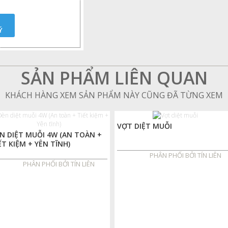
Ý
SẢN PHẨM LIÊN QUAN
KHÁCH HÀNG XEM SẢN PHẨM NÀY CŨNG ĐÃ TỪNG XEM
VỢT DIỆT MUỖI
N DIỆT MUỖI 4W (AN TOÀN +
ẾT KIỆM + YÊN TĨNH)
PHÂN PHỐI BỞI TÍN LIÊN
PHÂN PHỐI BỞI TÍN LIÊN