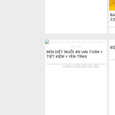
BẠ
Z2
BỘ
ĐÈN DIỆT MUỖI 4W (AN TOÀN +
TIẾT KIỆM + YÊN TĨNH)
PHÂN PHỐI BỞI TÍN LIÊN