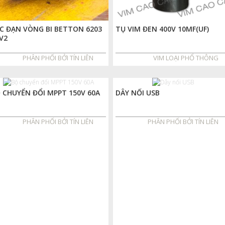
C ĐẠN VÒNG BI BETTON 6203
TỤ VIM ĐEN 400V 10MF(UF)
V2
PHÂN PHỐI BỞI TÍN LIÊN
VIM LOẠI PHỔ THÔNG
 CHUYỂN ĐỔI MPPT 150V 60A
DÂY NỐI USB
PHÂN PHỐI BỞI TÍN LIÊN
PHÂN PHỐI BỞI TÍN LIÊN