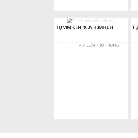
TỤ VIM ĐEN 400V 40MF(UF)
TỤ
VIM LOẠI PHỔ THÔNG