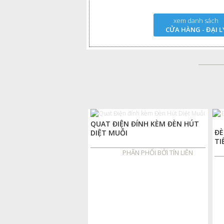
xem danh sách
CỬA HÀNG - ĐẠI L
QUAT ĐIỆN ĐÍNH KÈM ĐÈN HÚT
ĐÈ
DIỆT MUỖI
TI
PHÂN PHỐI BỞI TÍN LIÊN