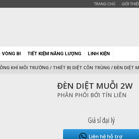
TRANG CHỦ
GIỚI THIỆ
- VÒNG BI
TIẾT KIỆM NĂNG LƯỢNG
LINH KIỆN
HÔNG KHÍ MÔI TRƯỜNG
/
THIẾT BỊ DIỆT CÔN TRÙNG
/
ĐÈN DIỆT 
ĐÈN DIỆT MUỖI 2W
PHÂN PHỐI BỞI TÍN LIÊN
Giá sỉ đại lý
Liên hệ hỗ trợ