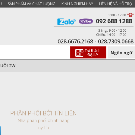
U
SẢN PHẨM VÀ CHẤT LƯỢNG
KINH NGHIỆM HAY
LIÊN HỆ VÀ HỖ TRỢ
9:00 - 17:00
092 688 1288
Sáng: 9:00 - 12:00
Chiều: 14:00 - 17:00
028.6676.2168
-
028.7309.0668
Ngôn ngữ
MUỖI 2W
PHÂN PHỐI BỞI TÍN LIÊN
Nhà phân phối chính hãng
uy tín