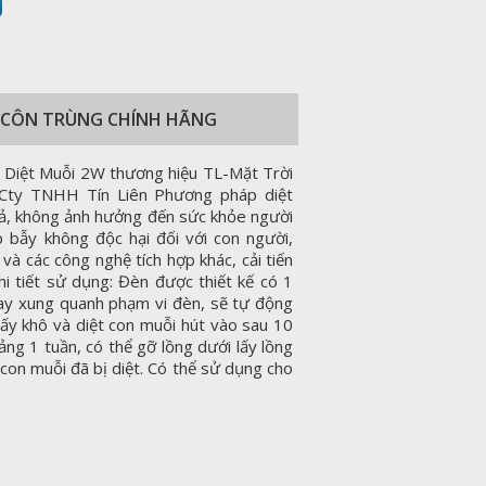
ỆT CÔN TRÙNG CHÍNH HÃNG
n Diệt Muỗi 2W thương hiệu TL-Mặt Trời
 Cty TNHH Tín Liên Phương pháp diệt
quả, không ảnh hưởng đến sức khỏe người
bẫy không độc hại đối với con người,
và các công nghệ tích hợp khác, cải tiến
i tiết sử dụng: Đèn được thiết kế có 1
bay xung quanh phạm vi đèn, sẽ tự động
ấy khô và diệt con muỗi hút vào sau 10
ng 1 tuần, có thể gỡ lồng dưới lấy lồng
g con muỗi đã bị diệt. Có thể sử dụng cho