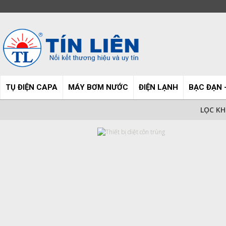
TỤ ĐIỆN CAPA
MÁY BƠM NƯỚC
ĐIỆN LẠNH
BẠC ĐẠN 
LỌC K