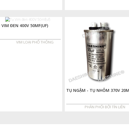
 VIM ĐEN 400V 50MF(UF)
VIM LOẠI PHỔ THÔNG
TỤ NGẬM - TỤ NHÔM 370V 20
PHÂN PHỐI BỞI TÍN LIÊN