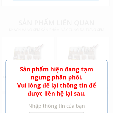
SẢN PHẨM LIÊN QUAN
KHÁCH HÀNG XEM SẢN PHẨM NÀY CŨNG ĐÃ TỪNG XEM
Sản phẩm hiện đang tạm
ngưng phân phối.
CHỔI THAN 9*5*75
CHỔI THAN 7*6*7
Vui lòng để lại thông tin để
PHÂN PHỐI BỞI TÍN LIÊN
PHÂN PHỐI BỞI TÍN LIÊN
được liên hệ lại sau.
Nhập thông tin của bạn