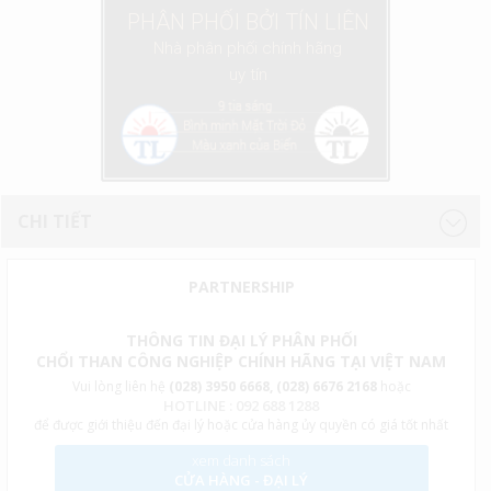
PHÂN PHỐI BỞI TÍN LIÊN
Nhà phân phối chính hãng
uy tín
CHI TIẾT
PARTNERSHIP
THÔNG TIN ĐẠI LÝ PHÂN PHỐI
CHỔI THAN CÔNG NGHIỆP CHÍNH HÃNG TẠI VIỆT NAM
Vui lòng liên hệ
(028) 3950 6668, (028) 6676 2168
hoặc
HOTLINE : 092 688 1288
để được giới thiệu đến đại lý hoặc cửa hàng ủy quyền có giá tốt nhất
xem danh sách
CỬA HÀNG - ĐẠI LÝ