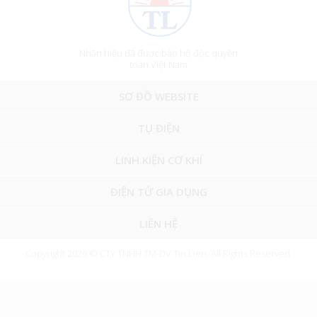
Nhãn hiệu đã được bảo hộ độc quyền
toàn Việt Nam
SƠ ĐỒ WEBSITE
TỤ ĐIỆN
LINH KIỆN CƠ KHÍ
ĐIỆN TỬ GIA DỤNG
LIÊN HỆ
Copyright 2026 © CTY TNHH TM-DV Tin Lien. All Rights Reserved.