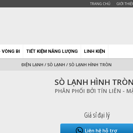
TRANG CHỦ
GIỚI THIỆ
- VÒNG BI
TIẾT KIỆM NĂNG LƯỢNG
LINH KIỆN
ĐIỆN LẠNH
/
SÒ LẠNH
/
SÒ LẠNH HÌNH TRÒN
SÒ LẠNH HÌNH TRÒ
PHÂN PHỐI BỞI TÍN LIÊN - 
Giá sỉ đại lý
Liên hệ hỗ trợ