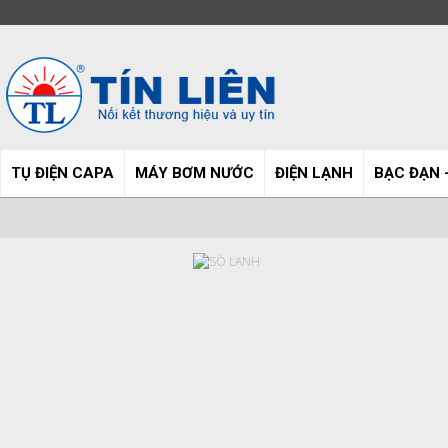
TỤ ĐIỆN CAPA
MÁY BƠM NƯỚC
ĐIỆN LẠNH
BẠC ĐẠN 