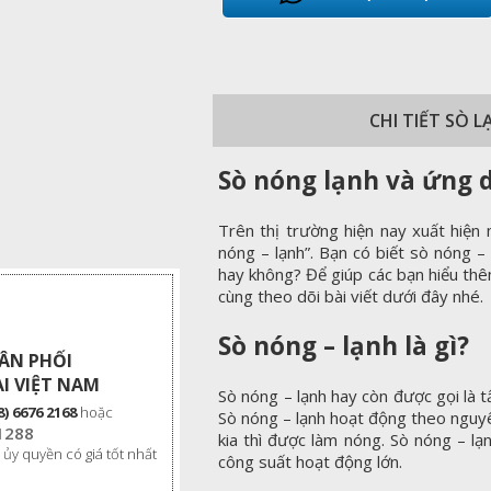
CHI TIẾT SÒ 
Sò nóng lạnh và ứng 
Trên thị trường hiện nay xuất hiện m
nóng – lạnh”. Bạn có biết sò nóng – 
hay không? Để giúp các bạn hiểu thêm
cùng theo dõi bài viết dưới đây nhé.
Sò nóng – lạnh là gì?
HÂN PHỐI
I VIỆT NAM
Sò nóng – lạnh hay còn được gọi là t
8) 6676 2168
hoặc
Sò nóng – lạnh hoạt động theo nguy
1288
kia thì được làm nóng. Sò nóng – lạ
 ủy quyền có giá tốt nhất
công suất hoạt động lớn.