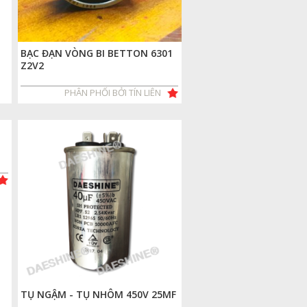
BẠC ĐẠN VÒNG BI BETTON 6301
Z2V2
PHÂN PHỐI BỞI TÍN LIÊN
TỤ NGẬM - TỤ NHÔM 450V 25MF