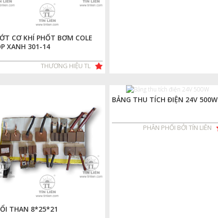
ỚT CƠ KHÍ PHỐT BƠM COLE
P XANH 301-14
THƯƠNG HIỆU TL
BẢNG THU TÍCH ĐIỆN 24V 500W
PHÂN PHỐI BỞI TÍN LIÊN
ỔI THAN 8*25*21