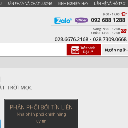
U
SẢN PHẨM VÀ CHẤT LƯỢNG
KINH NGHIỆM HAY
LIÊN HỆ VÀ HỖ TRỢ
9:00 - 17:00
092 688 1288
Sáng: 9:00 - 12:00
Chiều: 14:00 - 17:00
028.6676.2168
-
028.7309.0668
Ngôn ngữ
N
MẶT TRỜI MỌC
PHÂN PHỐI BỞI TÍN LIÊN
Nhà phân phối chính hãng
uy tín