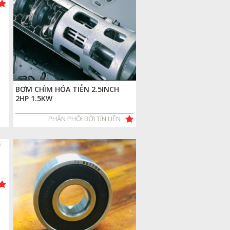
BƠM CHÌM HỎA TIỄN 2.5INCH
2HP 1.5KW
PHÂN PHỐI BỞI TÍN LIÊN