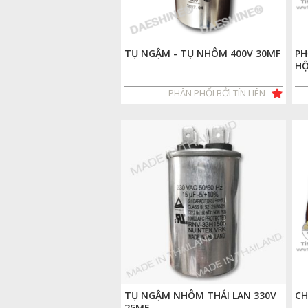
TỤ NGẬM - TỤ NHÔM 400V 30MF
PH
HỘ
PHÂN PHỐI BỞI TÍN LIÊN
TỤ NGẬM NHÔM THÁI LAN 330V
CH
25MF