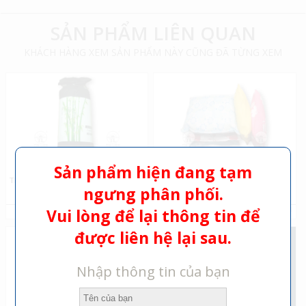
SẢN PHẨM LIÊN QUAN
KHÁCH HÀNG XEM SẢN PHẨM NÀY CŨNG ĐÃ TỪNG XEM
Sản phẩm hiện đang tạm
THAN HOẠT TÍNH HÚT ẨM KHỬ MÙI
TÚI HOẠT TÍNH
ngưng phân phối.
Vui lòng để lại thông tin để
PHÂN PHỐI BỞI TÍN LIÊN
PHÂN PHỐI BỞI TÍN LIÊN
được liên hệ lại sau.
Nhập thông tin của bạn