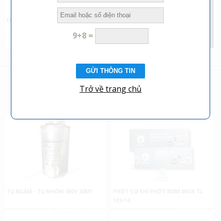
CHAI THANH LỌC KHÔNG KHÍ
9+8 =
PHÂN PHỐI BỞI TÍN LIÊN
SẢN PHẨM BÁN CHẠY
Trở về trang chủ
CÁC SẢN PHẨM BÁN CHẠY TRONG THÁNG
PHÂN PHỐI BỞI TÍN LIÊN
TỤ NGẬM - TỤ NHÔM 450V 30MF
PHỚT CƠ KHÍ PHỐT BƠM INOX TL
103-14
PHÂN PHỐI BỞI TÍN LIÊN
THƯƠNG HIỆU TL