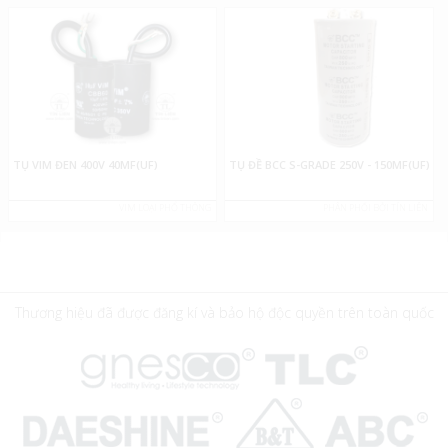
TỤ VIM ĐEN 400V 40MF(UF)
TỤ ĐỀ BCC S-GRADE 250V - 150MF(UF)
VIM LOẠI PHỔ THÔNG
PHÂN PHỐI BỞI TÍN LIÊN
Thương hiệu đã được đăng kí và bảo hộ độc quyền trên toàn quốc