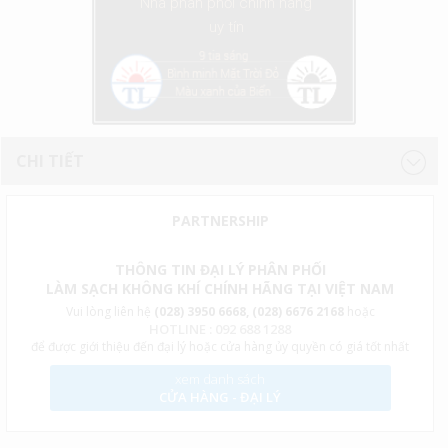
Nhà phân phối chính hãng
uy tín
CHI TIẾT
PARTNERSHIP
THÔNG TIN ĐẠI LÝ PHÂN PHỐI
LÀM SẠCH KHÔNG KHÍ CHÍNH HÃNG TẠI VIỆT NAM
Vui lòng liên hệ
(028) 3950 6668, (028) 6676 2168
hoặc
HOTLINE : 092 688 1288
để được giới thiệu đến đại lý hoặc cửa hàng ủy quyền có giá tốt nhất
xem danh sách
CỬA HÀNG - ĐẠI LÝ