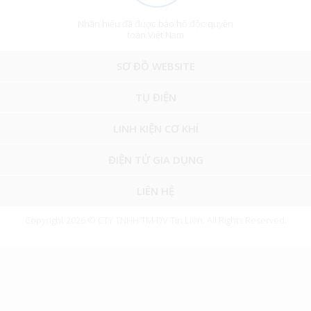
Nhãn hiệu đã được bảo hộ độc quyền
toàn Việt Nam
SƠ ĐỒ WEBSITE
TỤ ĐIỆN
LINH KIỆN CƠ KHÍ
ĐIỆN TỬ GIA DỤNG
LIÊN HỆ
Copyright 2026 © CTY TNHH TM-DV Tin Lien. All Rights Reserved.