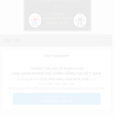
Nhà phân phối chính hãng
uy tín
CHI TIẾT
PARTNERSHIP
THÔNG TIN ĐẠI LÝ PHÂN PHỐI
LÀM SẠCH KHÔNG KHÍ CHÍNH HÃNG TẠI VIỆT NAM
Vui lòng liên hệ
(028) 3950 6668, (028) 6676 2168
hoặc
HOTLINE : 092 688 1288
để được giới thiệu đến đại lý hoặc cửa hàng ủy quyền có giá tốt nhất
xem danh sách
CỬA HÀNG - ĐẠI LÝ