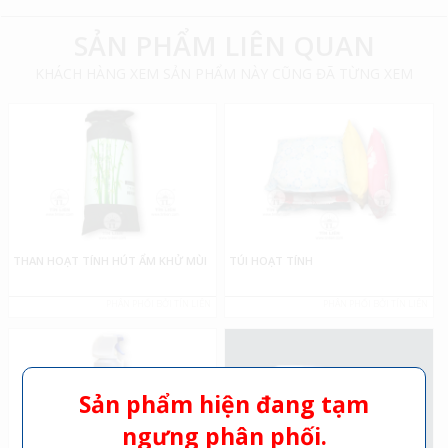
SẢN PHẨM LIÊN QUAN
KHÁCH HÀNG XEM SẢN PHẨM NÀY CŨNG ĐÃ TỪNG XEM
THAN HOẠT TÍNH HÚT ẨM KHỬ MÙI
TÚI HOẠT TÍNH
PHÂN PHỐI BỞI TÍN LIÊN
PHÂN PHỐI BỞI TÍN LIÊN
Sản phẩm hiện đang tạm
ngưng phân phối.