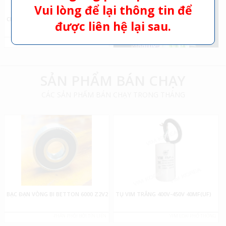
Vui lòng để lại thông tin để
CHAI THANH LỌC KHÔNG KHÍ
được liên hệ lại sau.
PHÂN PHỐI BỞI TÍN LIÊN
SẢN PHẨM BÁN CHẠY
CÁC SẢN PHẨM BÁN CHẠY TRONG THÁNG
PHÂN PHỐI BỞI TÍN LIÊN
BẠC ĐẠN VÒNG BI BETTON 6000 Z2V2
TỤ VIM TRẮNG 400V-450V 40MF(UF)
PHÂN PHỐI BỞI TÍN LIÊN
VIM LOẠI PHỔ THÔNG