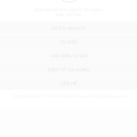
Nhãn hiệu đã được bảo hộ độc quyền
toàn Việt Nam
SƠ ĐỒ WEBSITE
TỤ ĐIỆN
LINH KIỆN CƠ KHÍ
ĐIỆN TỬ GIA DỤNG
LIÊN HỆ
Copyright 2026 © CTY TNHH TM-DV Tin Lien. All Rights Reserved.