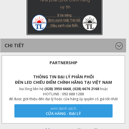
Nhà phân phối chính hãng
uy tín
CHI TIẾT
PARTNERSHIP
THÔNG TIN ĐẠI LÝ PHÂN PHỐI
ĐÈN LED CHIẾU ĐIỂM CHÍNH HÃNG TẠI VIỆT NAM
Vui lòng liên hệ
(028) 3950 6668, (028) 6676 2168
hoặc
HOTLINE : 092 688 1288
để được giới thiệu đến đại lý hoặc cửa hàng ủy quyền có giá tốt nhất
xem danh sách
CỬA HÀNG - ĐẠI LÝ