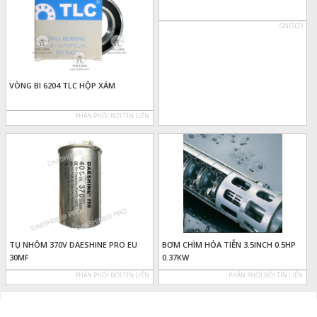
GNESCO
VÒNG BI 6204 TLC HỘP XÁM
PHÂN PHỐI BỞI TÍN LIÊN
TỤ NHÔM 370V DAESHINE PRO EU
BƠM CHÌM HỎA TIỄN 3.5INCH 0.5HP
30MF
0.37KW
PHÂN PHỐI BỞI TÍN LIÊN
PHÂN PHỐI BỞI TÍN LIÊN