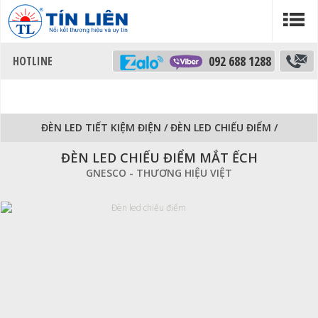
092 688 1288
ĐÈN LED TIẾT KIỆM ĐIỆN
/
ĐÈN LED CHIẾU ĐIỂM
/
ĐÈN LED CHIẾU ĐIỂM MẮT ẾCH
GNESCO - THƯƠNG HIỆU VIỆT