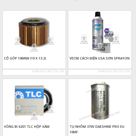
CỔ GÓP 10MN8 (19 X 13.2)
VECNI CÁCH ĐIỆN USA SƠN SPRAYON
PHÂN PHỐI BỞI TÍN LIÊN
PHÂN PHỐI BỞI TÍN LIÊN
VÒNG BI 6201 TLC HỘP XÁM
TỤ NHÔM 370V DAESHINE PRO EU
10MF