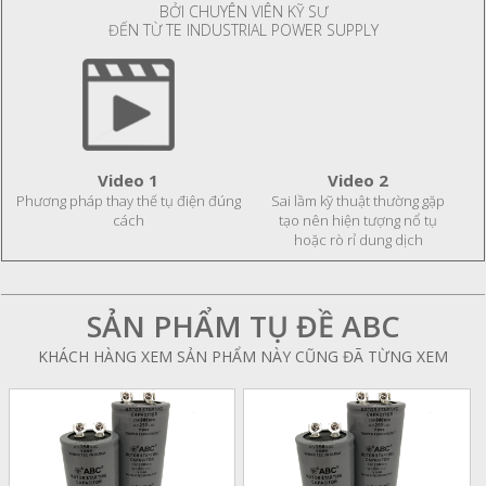
BỞI CHUYÊN VIÊN KỸ SƯ
ĐẾN TỪ TE INDUSTRIAL POWER SUPPLY
Video 1
Video 2
Phương pháp thay thế tụ điện đúng
Sai lầm kỹ thuật thường gặp
cách
tạo nên hiện tượng nổ tụ
hoặc rò rỉ dung dịch
SẢN PHẨM TỤ ĐỀ ABC
KHÁCH HÀNG XEM SẢN PHẨM NÀY CŨNG ĐÃ TỪNG XEM