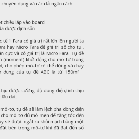
u chuyên dụng và các dải ngăn cách.
t chiều lắp vào board
 đã được định sẵn
 tế 1 Fara có giá trị rất lớn lên người ta
ara hay Micro Fara để ghi trị số cho tụ .
n cực và có giá trị là Micro Fara. Tụ đề
 (moment) khởi động cho mô-tơ trong
ời, cho phép mô-tơ có thể dừng và chạy
ện dung của tụ đề ABC là từ 150mf ~
chịu được cường độ dòng điện,tính chịu
lâu dài..
mô-tơ, tụ đề sẽ làm lệch pha dòng điện
m cho mô-tơ đủ mô-men để tăng tốc đến
này sẽ được ngắt ra khỏi mạch bằng một
) đặt bên trong mô-tơ khi đã đạt đến số