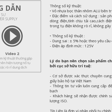
G DẪN
Thông số kỹ thuật:
• Vỏ nhựa bọc thân nhôm ALU bên t
 SƯ
• Đặc điểm và cách sử dụng : sản ph
WER SUPPLY
dòng điện,tính chịu tải cao,cách điệ
trong tụ điện không rò rỉ, không gâ
• Thông số kỹ thuật :
- Dung sai : ± 5% hoặc theo yêu cầu
- Điện áp định mức : 125V
Video 2
ầm kỹ thuật thường gặp
Lý do bạn nên chọn sản phẩm ch
 nên hiện tượng nổ tụ
bởi cục sở hữu trí tuệ:
oặc rò rỉ dung dịch
- Cơ sở được xác thực chuyên cung
giấy bảo hộ tại Việt Nam
- Thông tin tư vấn luôn cung cấp đ
bạch
- Khách hàng sẽ nhận được chính s
lượng ISO.
Tín Liên là đơn vị phân phối tụ chín