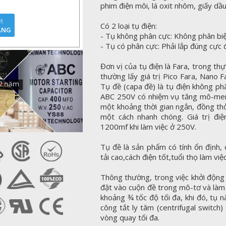
phim điện môi, lá oxit nhôm, giấy dầ
t
Có 2 loại tụ điện:
ÃNG
- Tụ không phân cực: Không phân biệ
- Tụ có phân cực: Phải lắp đúng cực
Đơn vị của tụ điện là Fara, trong thực
thường lấy giá trị Pico Fara, Nano F
Tụ đề (capa đề) là tụ điện không phâ
ABC 250V có nhiệm vụ tăng mô-men
một khoảng thời gian ngắn, đồng th
một cách nhanh chóng. Giá trị đi
1200mf khi làm việc ở 250V.
Tụ đề là sản phẩm có tính ổn định, 
tải cao,cách điện tốt,tuổi thọ làm việc 
Thông thường, trong việc khởi động 
đặt vào cuộn đề trong mô-tơ và là
khoảng ¾ tốc độ tối đa, khi đó, tụ 
công tắt ly tâm (centrifugal switch
vòng quay tối đa.