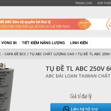
TRANG CHỦ
GIỚI THIỆ
- VÒNG BI
TIẾT KIỆM NĂNG LƯỢNG
LINH KIỆN
 - CAPA ĐỀ BCC
/
TỤ ABC CHẤT LƯỢNG CAO
/
TỤ ĐỀ TL ABC 250V
TỤ ĐỀ TL ABC 250V 
ABC ĐÀI LOAN TAIWAN CHẤ
Giá sỉ đại lý
Liên hệ hỗ trợ