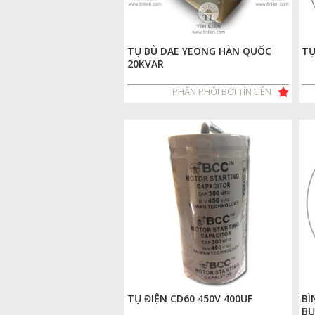
TỤ BÙ DAE YEONG HÀN QUỐC
TỤ
20KVAR
PHÂN PHỐI BỞI TÍN LIÊN
TỤ ĐIỆN CD60 450V 400UF
BÌ
BỤ