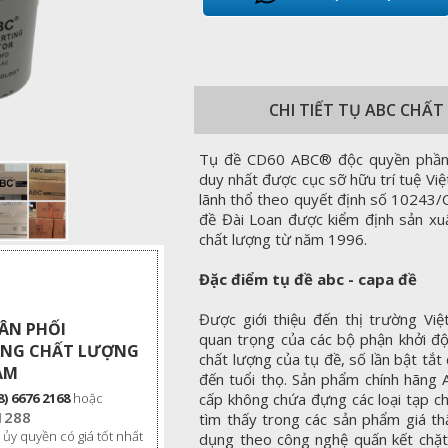
CHI TIẾT TỤ ABC CHẤ
Tụ đề CD60 ABC® độc quyền phần ph
duy nhất được cục sỡ hữu trí tuệ Vi
lãnh thổ theo quyết định số 10243
đề Đài Loan được kiểm định sản xuấ
chất lượng từ năm 1996.
Đặc điểm tụ đề abc - capa đề
Được giới thiệu đến thị trường Vi
HÂN PHỐI
quan trọng của các bộ phận khởi độ
HÃNG CHẤT LƯỢNG
chất lượng của tụ đề, số lần bật tắ
AM
đến tuổi thọ. Sản phẩm chính hãng 
8) 6676 2168
hoặc
cấp không chứa đựng các loại tạp ch
1288
tìm thấy trong các sản phẩm giá th
 ủy quyền có giá tốt nhất
dụng theo công nghệ quấn kết chặt