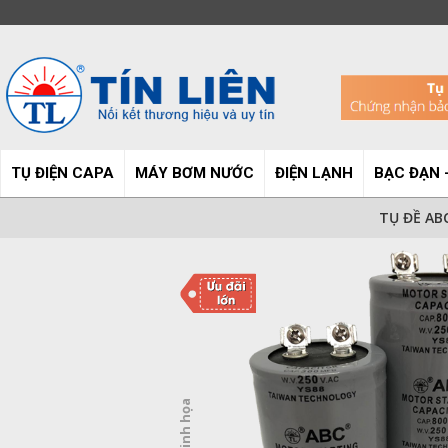
TỤ ĐIỆN CAPA
MÁY BƠM NƯỚC
ĐIỆN LẠNH
BẠC ĐẠN 
TỤ ĐỀ ABC