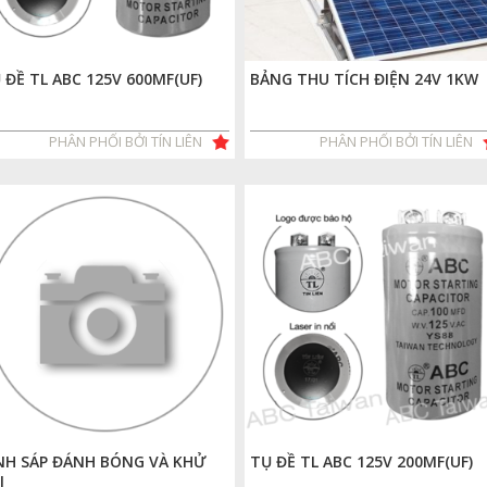
 ĐỀ TL ABC 125V 600MF(UF)
BẢNG THU TÍCH ĐIỆN 24V 1KW
PHÂN PHỐI BỞI TÍN LIÊN
PHÂN PHỐI BỞI TÍN LIÊN
NH SÁP ĐÁNH BÓNG VÀ KHỬ
TỤ ĐỀ TL ABC 125V 200MF(UF)
I