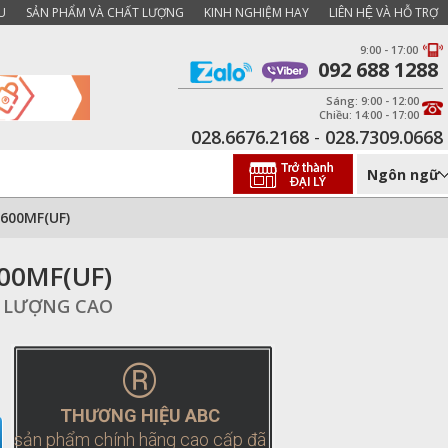
U
SẢN PHẨM VÀ CHẤT LƯỢNG
KINH NGHIỆM HAY
LIÊN HỆ VÀ HỖ TRỢ
9:00 - 17:00
092 688 1288
Sáng: 9:00 - 12:00
Chiều: 14:00 - 17:00
028.6676.2168
-
028.7309.0668
Ngôn ngữ
 600MF(UF)
600MF(UF)
T LƯỢNG CAO
®
THƯƠNG HIỆU ABC
sản phẩm chính hãng cao cấp đã