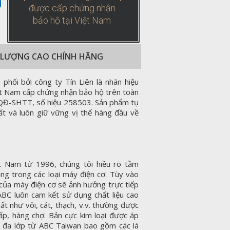
được cấp chứng nhận
bảo hộ tại Việt Nam
T LƯỢNG CAO CHÍNH HÃNG
ối bởi công ty Tín Liên là nhãn hiệu
ệt Nam cấp chứng nhận bảo hộ trên toàn
/QĐ-SHTT, số hiệu 258503. Sản phẩm tụ
t và luôn giữ vững vị thế hàng đầu về
ệt Nam từ 1996, chúng tôi hiều rõ tầm
ng trong các loại máy điện cơ. Tùy vào
t của máy điện cơ sẽ ảnh hưởng trực tiếp
ABC luôn cam kết sử dụng chất liệu cao
ất như vôi, cát, thạch, v.v. thường được
ấp, hàng chợ. Bản cực kim loại được áp
 đa lớp từ ABC Taiwan bao gồm các lá