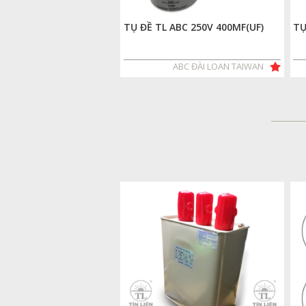
TỤ ĐỀ TL ABC 250V 400MF(UF)
TỤ
ABC ĐÀI LOAN TAIWAN