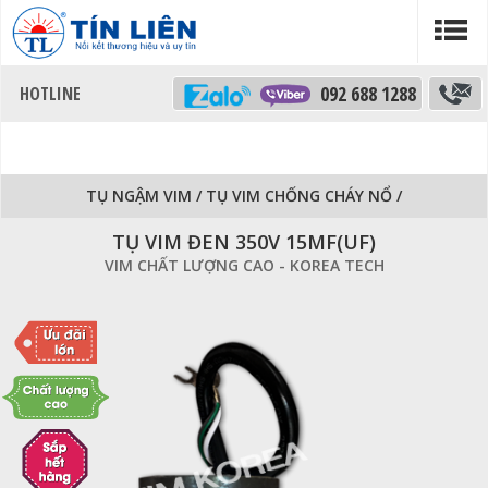
092 688 1288
TỤ NGẬM VIM
/
TỤ VIM CHỐNG CHÁY NỔ
/
TỤ VIM ĐEN 350V 15MF(UF)
VIM CHẤT LƯỢNG CAO - KOREA TECH