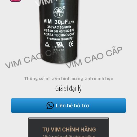
Thông số mf trên hình mang tính minh họa
Giá sỉ đại lý
Liên hệ hỗ trợ
TỤ VIM CHÍNH HÃNG