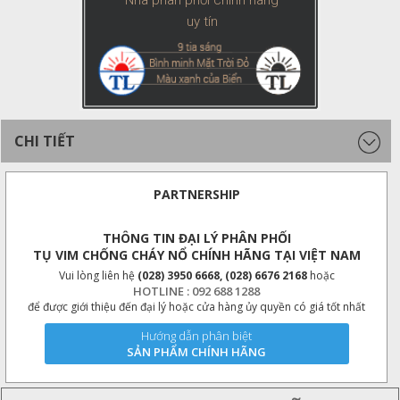
Nhà phân phối chính hãng
uy tín
CHI TIẾT
PARTNERSHIP
THÔNG TIN ĐẠI LÝ PHÂN PHỐI
TỤ VIM CHỐNG CHÁY NỔ CHÍNH HÃNG TẠI VIỆT NAM
Vui lòng liên hệ
(028) 3950 6668, (028) 6676 2168
hoặc
HOTLINE : 092 688 1288
để được giới thiệu đến đại lý hoặc cửa hàng ủy quyền có giá tốt nhất
Hướng dẫn phân biệt
SẢN PHẨM CHÍNH HÃNG