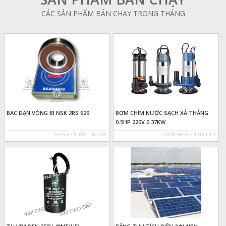
CÁC SẢN PHẨM BÁN CHẠY TRONG THÁNG
BẠC ĐẠN VÒNG BI NSK 2RS 629
BƠM CHÌM NƯỚC SẠCH XẢ THẲNG
0.5HP 220V 0.37KW
PHÂN PHỐI BỞI TÍN LIÊN
PHÂN PHỐI BỞI TÍN LIÊN