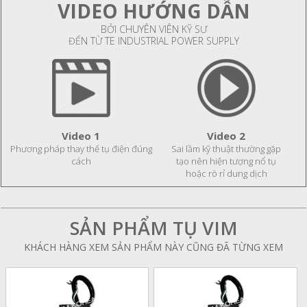
VIDEO HƯỚNG DẪN
BỞI CHUYÊN VIÊN KỸ SƯ
ĐẾN TỪ TE INDUSTRIAL POWER SUPPLY
Video 1
Video 2
Phương pháp thay thế tụ điện đúng
Sai lầm kỹ thuật thường gặp
cách
tạo nên hiện tượng nổ tụ
hoặc rò rỉ dung dịch
SẢN PHẨM TỤ VIM
KHÁCH HÀNG XEM SẢN PHẨM NÀY CŨNG ĐÃ TỪNG XEM