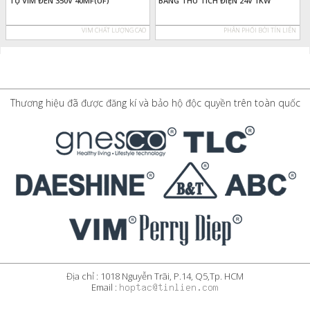
TỤ VIM ĐEN 350V 40MF(UF)
BẢNG THU TÍCH ĐIỆN 24V 1KW
VIM CHẤT LƯỢNG CAO
PHÂN PHỐI BỞI TÍN LIÊN
Thương hiệu đã được đăng kí và bảo hộ độc quyền trên toàn quốc
Địa chỉ : 1018 Nguyễn Trãi, P.14, Q5,Tp. HCM
Email :