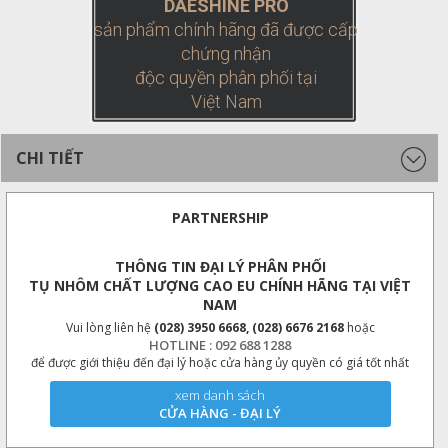
DAESHINE PRO
sản phẩm chính hãng đã được cấp
chứng nhận
độc quyền phân phối tại
Việt Nam
CHI TIẾT
PARTNERSHIP
THÔNG TIN ĐẠI LÝ PHÂN PHỐI
TỤ NHÔM CHẤT LƯỢNG CAO EU CHÍNH HÃNG TẠI VIỆT
NAM
Vui lòng liên hệ
(028) 3950 6668, (028) 6676 2168
hoặc
HOTLINE : 092 688 1288
để được giới thiệu đến đại lý hoặc cửa hàng ủy quyền có giá tốt nhất
xem danh sách
CỬA HÀNG - ĐẠI LÝ