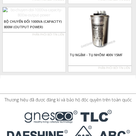
BỘ CHUYỂN ĐỔI 1000VA (CAPACITY)
800W (OUTPUT POWER)
PHÂN PHỐI BỞI TÍN LIÊN
TỤ NGẬM - TỤ NHÔM 400V 15MF
PHÂN PHỐI BỞI TÍN LIÊN
Thương hiệu đã được đăng kí và bảo hộ độc quyền trên toàn quốc