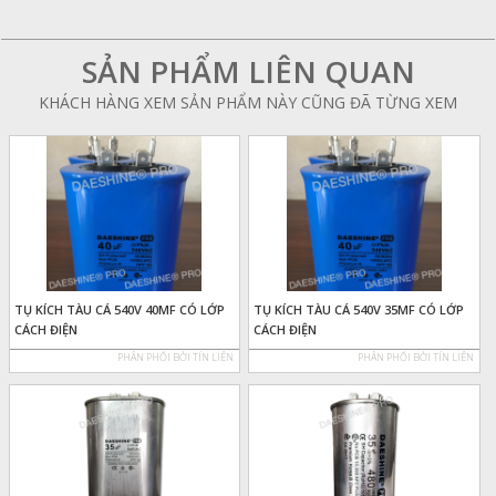
SẢN PHẨM LIÊN QUAN
KHÁCH HÀNG XEM SẢN PHẨM NÀY CŨNG ĐÃ TỪNG XEM
TỤ KÍCH TÀU CÁ 540V 40MF CÓ LỚP
TỤ KÍCH TÀU CÁ 540V 35MF CÓ LỚP
CÁCH ĐIỆN
CÁCH ĐIỆN
PHÂN PHỐI BỞI TÍN LIÊN
PHÂN PHỐI BỞI TÍN LIÊN