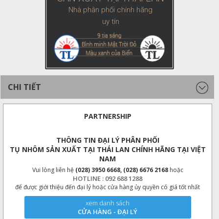
Nhà phân phối chính hãng
uy tín
CHI TIẾT
PARTNERSHIP
THÔNG TIN ĐẠI LÝ PHÂN PHỐI
TỤ NHÔM SẢN XUẤT TẠI THÁI LAN CHÍNH HÃNG TẠI VIỆT
NAM
Vui lòng liên hệ
(028) 3950 6668, (028) 6676 2168
hoặc
HOTLINE : 092 688 1288
để được giới thiệu đến đại lý hoặc cửa hàng ủy quyền có giá tốt nhất
xem danh sách
CỬA HÀNG - ĐẠI LÝ