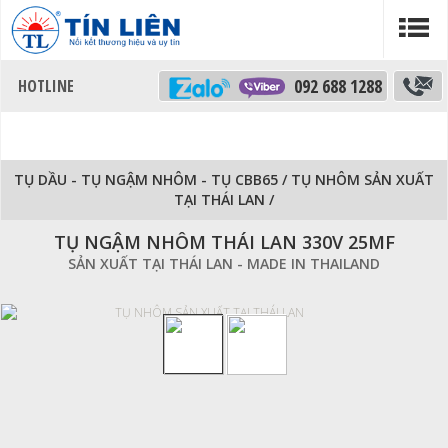
092 688 1288
TỤ DẦU - TỤ NGẬM NHÔM - TỤ CBB65
/
TỤ NHÔM SẢN XUẤT
TẠI THÁI LAN
/
TỤ NGẬM NHÔM THÁI LAN 330V 25MF
SẢN XUẤT TẠI THÁI LAN - MADE IN THAILAND