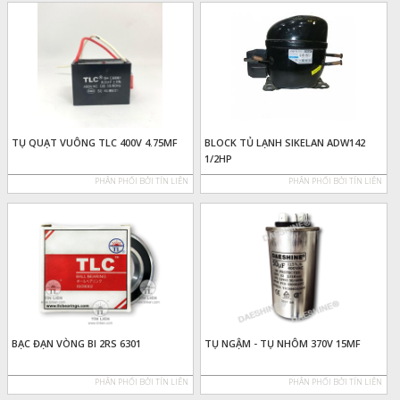
TỤ QUẠT VUÔNG TLC 400V 4.75MF
BLOCK TỦ LẠNH SIKELAN ADW142
1/2HP
PHÂN PHỐI BỞI TÍN LIÊN
PHÂN PHỐI BỞI TÍN LIÊN
BẠC ĐẠN VÒNG BI 2RS 6301
TỤ NGẬM - TỤ NHÔM 370V 15MF
PHÂN PHỐI BỞI TÍN LIÊN
PHÂN PHỐI BỞI TÍN LIÊN