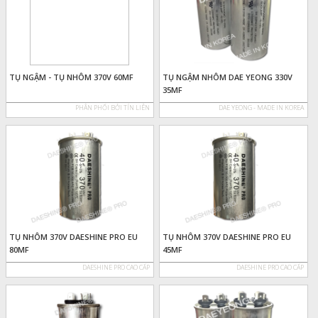
TỤ NGẬM - TỤ NHÔM 370V 60MF
TỤ NGẬM NHÔM DAE YEONG 330V
35MF
PHÂN PHỐI BỞI TÍN LIÊN
DAE YEONG - MADE IN KOREA
TỤ NHÔM 370V DAESHINE PRO EU
TỤ NHÔM 370V DAESHINE PRO EU
80MF
45MF
DAESHINE PRO CAO CẤP
DAESHINE PRO CAO CẤP