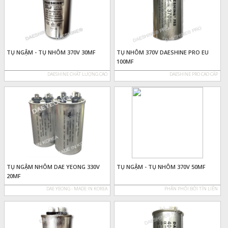
TỤ NGẬM - TỤ NHÔM 370V 30MF
TỤ NHÔM 370V DAESHINE PRO EU
100MF
DAESHINE CHẤT LƯỢNG CAO
DAESHINE PRO CAO CẤP
TỤ NGẬM NHÔM DAE YEONG 330V
TỤ NGẬM - TỤ NHÔM 370V 50MF
20MF
DAE YEONG - MADE IN KOREA
PHÂN PHỐI BỞI TÍN LIÊN