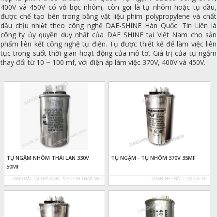
400V và 450V có vỏ bọc nhôm, còn gọi là tụ nhôm hoặc tụ dầu,
được chế tạo bên trong bằng vật liệu phim polypropylene và chất
dầu chịu nhiệt theo công nghệ DAE-SHINE Hàn Quốc. Tín Liên là
công ty ủy quyền duy nhất của DAE SHINE tại Việt Nam cho sản
phẩm liên kết công nghệ tụ điện. Tụ được thiết kế để làm việc liên
tục trong suốt thời gian hoạt động của mô-tơ. Giá trị của tụ ngậm
thay đổi từ 10 ~ 100 mf, với điện áp làm việc 370V, 400V và 450V.
TỤ NGẬM NHÔM THÁI LAN 330V
TỤ NGẬM - TỤ NHÔM 370V 35MF
50MF
SẢN XUẤT TẠI THÁI LAN - MADE IN THAILAND
DAESHINE CHẤT LƯỢNG CAO