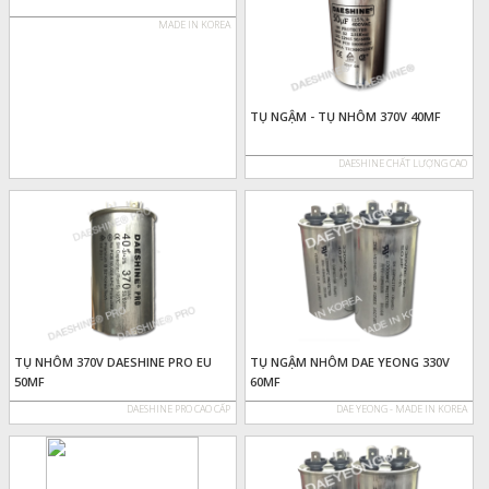
MADE IN KOREA
TỤ NGẬM - TỤ NHÔM 370V 40MF
DAESHINE CHẤT LƯỢNG CAO
TỤ NHÔM 370V DAESHINE PRO EU
TỤ NGẬM NHÔM DAE YEONG 330V
50MF
60MF
DAESHINE PRO CAO CẤP
DAE YEONG - MADE IN KOREA