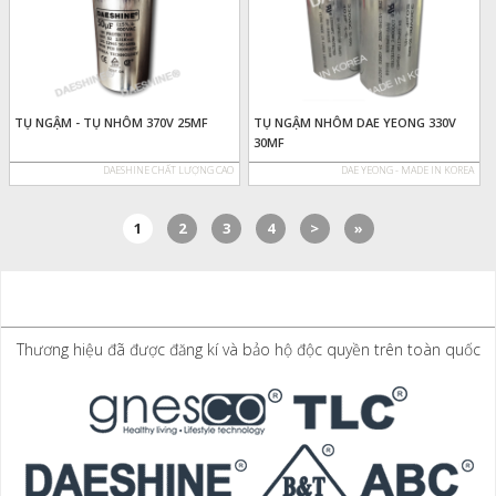
TỤ NGẬM - TỤ NHÔM 370V 25MF
TỤ NGẬM NHÔM DAE YEONG 330V
30MF
DAESHINE CHẤT LƯỢNG CAO
DAE YEONG - MADE IN KOREA
1
2
3
4
>
»
Thương hiệu đã được đăng kí và bảo hộ độc quyền trên toàn quốc