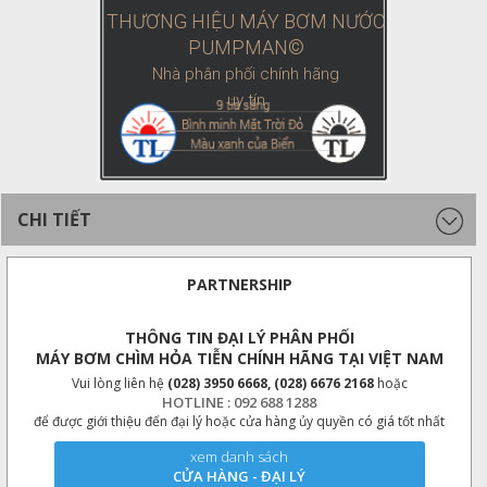
THƯƠNG HIỆU MÁY BƠM NƯỚC
PUMPMAN©
Nhà phân phối chính hãng
uy tín
CHI TIẾT
PARTNERSHIP
THÔNG TIN ĐẠI LÝ PHÂN PHỐI
MÁY BƠM CHÌM HỎA TIỄN CHÍNH HÃNG TẠI VIỆT NAM
Vui lòng liên hệ
(028) 3950 6668, (028) 6676 2168
hoặc
HOTLINE : 092 688 1288
để được giới thiệu đến đại lý hoặc cửa hàng ủy quyền có giá tốt nhất
xem danh sách
CỬA HÀNG - ĐẠI LÝ