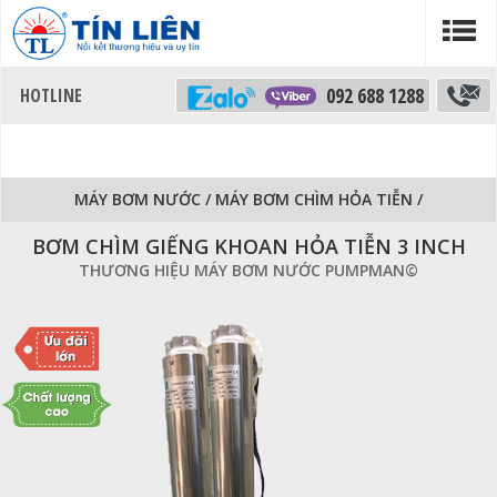
092 688 1288
MÁY BƠM NƯỚC
/
MÁY BƠM CHÌM HỎA TIỄN
/
BƠM CHÌM GIẾNG KHOAN HỎA TIỄN 3 INCH
THƯƠNG HIỆU MÁY BƠM NƯỚC PUMPMAN©