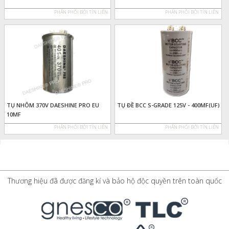
PHÂN PHỐI BỞI TÍN LIÊN
PHÂN PHỐI BỞI TÍN LIÊN
TỤ NHÔM 370V DAESHINE PRO EU
TỤ ĐỀ BCC S-GRADE 125V - 400MF(UF)
10MF
PHÂN PHỐI BỞI TÍN LIÊN
PHÂN PHỐI BỞI TÍN LIÊN
Thương hiệu đã được đăng kí và bảo hộ độc quyền trên toàn quốc