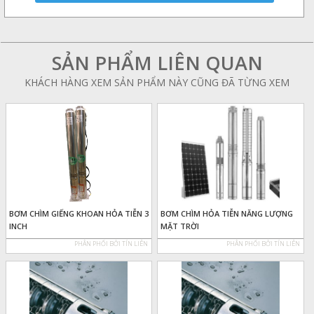
SẢN PHẨM LIÊN QUAN
KHÁCH HÀNG XEM SẢN PHẨM NÀY CŨNG ĐÃ TỪNG XEM
BƠM CHÌM GIẾNG KHOAN HỎA TIỄN 3
BƠM CHÌM HỎA TIỄN NĂNG LƯỢNG
INCH
MẶT TRỜI
PHÂN PHỐI BỞI TÍN LIÊN
PHÂN PHỐI BỞI TÍN LIÊN