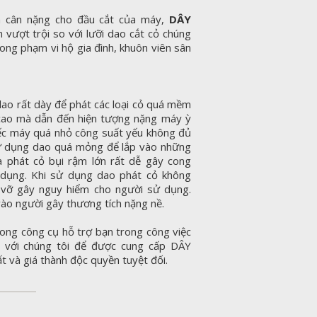
m cân nặng cho đầu cắt của máy,
DÂY
vượt trội so với lưỡi dao cắt cỏ chúng
rong phạm vi hộ gia đình, khuôn viên sân
ao rất dày để phát các loại cỏ quá mềm
cao mà dẫn đến hiện tượng nặng máy ỳ
ếc máy quá nhỏ công suất yếu không đủ
sử dụng dao quá mỏng để lắp vào những
à phát cỏ bụi rậm lớn rất dễ gây cong
 dụng. Khi sử dụng dao phát cỏ không
 vỡ gây nguy hiểm cho người sử dụng.
ào người gây thương tích nặng nề.
trong công cụ hỗ trợ bạn trong công việc
 với chúng tôi để được cung cấp DÂY
 và giá thành độc quyền tuyệt đối.