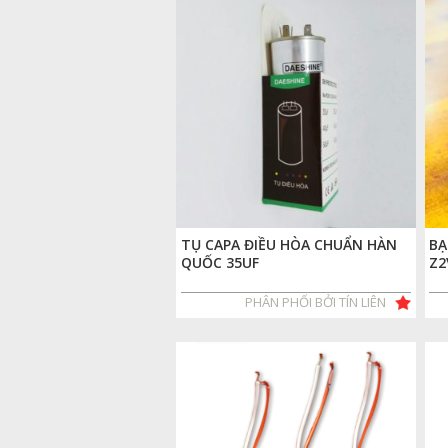
TỤ CAPA ĐIỀU HÒA CHUẨN HÀN
BẠ
QUỐC 35UF
Z2
PHÂN PHỐI BỞI TÍN LIÊN