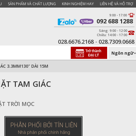
U
SẢN PHẨM VÀ CHẤT LƯỢNG
KINH NGHIỆM HAY
LIÊN HỆ VÀ HỖ TRỢ
9:00 - 17:00
092 688 1288
Sáng: 9:00 - 12:00
Chiều: 14:00 - 17:00
028.6676.2168
-
028.7309.0668
Ngôn ngữ
ÁC 3.3MM130" DÀI 15M
ẶT TAM GIÁC
MẶT TRỜI MỌC
PHÂN PHỐI BỞI TÍN LIÊN
Nhà phân phối chính hãng