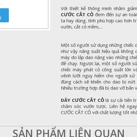
Với thiết kể thông minh nhằm giả
CƯỚC CẮT CỎ
đem đến sự an toàn 
Ý
ta hay dùng, tính phù hợp cao hơn t
vườn, cắt cỏ mềm,…
Một số người sử dụng những chiếc d
như vậy năng suất hiệu quả không 
máy do lắp dao nặng vào những chi
để chạy. Ngược lại, một số người 
chiếc máy phát cỏ công suất lớn v
vênh lưỡi nguy hiểm cho người sử
đúng cách sẽ khiến cho dao bị nứt
Nhiều trường hợp đã bị dao vỡ bắn v
DÂY CƯỚC CẮT CỎ
là sự cải tiến 
chăm sóc vườn tược. Liên hệ ngay
CƯỚC CẮT CỎ với chất lượng tốt nhất
SẢN PHẨM LIÊN QUAN