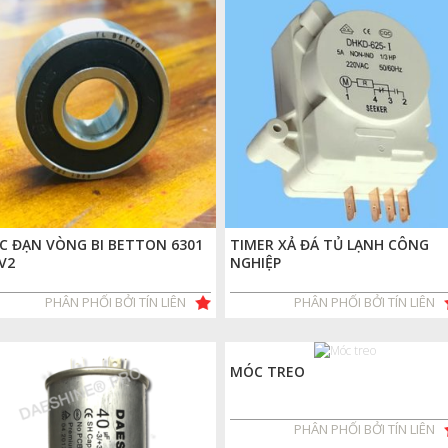
C ĐẠN VÒNG BI BETTON 6301
TIMER XẢ ĐÁ TỦ LẠNH CÔNG
V2
NGHIỆP
PHÂN PHỐI BỞI TÍN LIÊN
PHÂN PHỐI BỞI TÍN LIÊN
MÓC TREO
PHÂN PHỐI BỞI TÍN LIÊN