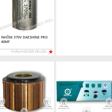
 NHÔM 370V DAESHINE PRO
 40MF
PHÂN PHỐI BỞI TÍN LIÊN