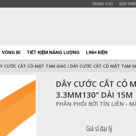
TRANG CHỦ
GIỚI THIỆ
- VÒNG BI
TIẾT KIỆM NĂNG LƯỢNG
LINH KIỆN
Y CƯỚC CẮT CỎ MẶT TAM GIÁC
/
DÂY CƯỚC CẮT CỎ MẶT TAM GI
DÂY CƯỚC CẮT CỎ M
3.3MM130" DÀI 15M
PHÂN PHỐI BỞI TÍN LIÊN - 
Giá sỉ đại lý