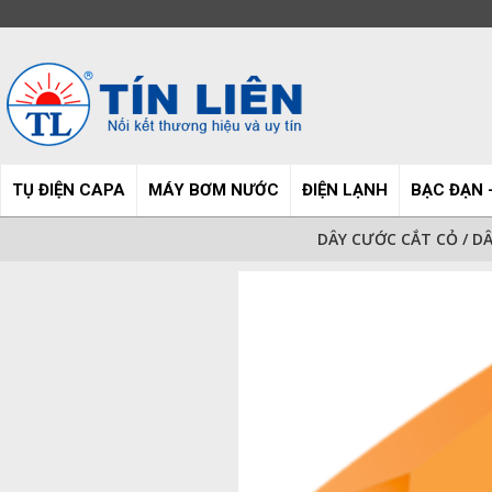
TỤ ĐIỆN CAPA
MÁY BƠM NƯỚC
ĐIỆN LẠNH
BẠC ĐẠN 
DÂY CƯỚC CẮT CỎ
/
DÂ