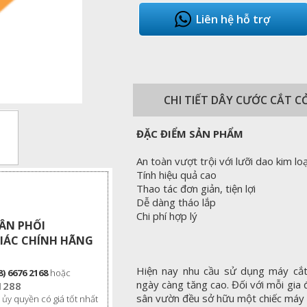
Liên hệ hỗ trợ
CHI TIẾT DÂY CƯỚC CẮT 
ĐẶC ĐIỂM SẢN PHẨM
An toàn vượt trội với lưỡi dao kim loạ
Tính hiệu quả cao
Thao tác đơn giản, tiện lợi
Dễ dàng tháo lắp
Chi phí hợp lý
HÂN PHỐI
IÁC CHÍNH HÃNG
Hiện nay nhu cầu sử dụng máy cắt
8) 6676 2168
hoặc
ngày càng tăng cao. Đối với mỗi gia
1288
sân vườn đều sở hữu một chiếc máy 
 ủy quyền có giá tốt nhất