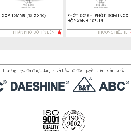
 GÓP 10MN9 (18.2 X16)
PHỚT CƠ KHÍ PHỐT BƠM INOX
HỘP XANH 103-16
PHÂN PHỐI BỞI TÍN LIÊN
THƯƠNG HIỆU TL
Thương hiệu đã được đăng kí và bảo hộ độc quyền trên toàn quốc