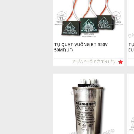
TỤ QUẠT VUÔNG BT 350V
TỤ
50MF(UF)
EU
PHÂN PHỐI BỞI TÍN LIÊN