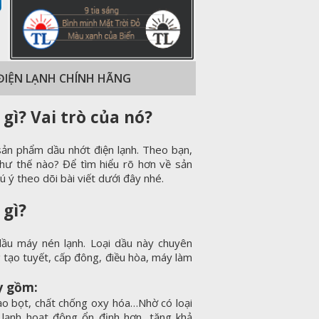
 ĐIỆN LẠNH CHÍNH HÃNG
gì? Vai trò của nó?
sản phẩm dầu nhớt điện lạnh. Theo bạn,
 như thế nào? Để tìm hiểu rõ hơn về sản
 ý theo dõi bài viết dưới đây nhé.
 gì?
dầu máy nén lạnh. Loại dầu này chuyên
 tạo tuyết, cấp đông, điều hòa, máy làm
y gồm:
ạo bọt, chất chống oxy hóa…Nhờ có loại
lạnh hoạt động ổn định hơn, tăng khả