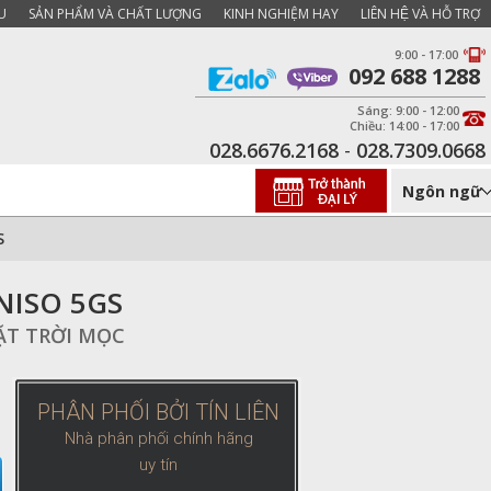
U
SẢN PHẨM VÀ CHẤT LƯỢNG
KINH NGHIỆM HAY
LIÊN HỆ VÀ HỖ TRỢ
9:00 - 17:00
092 688 1288
Sáng: 9:00 - 12:00
Chiều: 14:00 - 17:00
028.6676.2168
-
028.7309.0668
Ngôn ngữ
S
NISO 5GS
MẶT TRỜI MỌC
PHÂN PHỐI BỞI TÍN LIÊN
Nhà phân phối chính hãng
uy tín