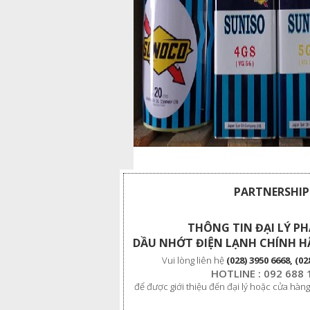
PARTNERSHIP
THÔNG TIN ĐẠI LÝ P
DẦU NHỚT ĐIỆN LẠNH CHÍNH H
Vui lòng liên hệ
(028) 3950 6668, (02
HOTLINE : 092 688 
để được giới thiệu đến đại lý hoặc cửa hàng