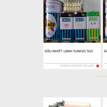
DẦU NHỚT LẠNH SUNISO 5GS
D
PHÂN PHỐI BỞI TÍN LIÊN