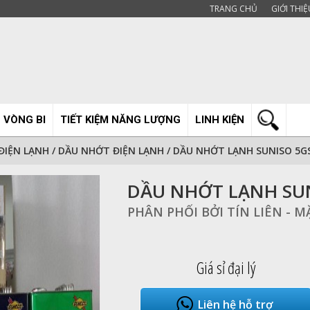
TRANG CHỦ
GIỚI THIỆ
 VÒNG BI
TIẾT KIỆM NĂNG LƯỢNG
LINH KIỆN
ĐIỆN LẠNH
/
DẦU NHỚT ĐIỆN LẠNH
/
DẦU NHỚT LẠNH SUNISO 5G
DẦU NHỚT LẠNH SU
PHÂN PHỐI BỞI TÍN LIÊN - 
Giá sỉ đại lý
Liên hệ hỗ trợ