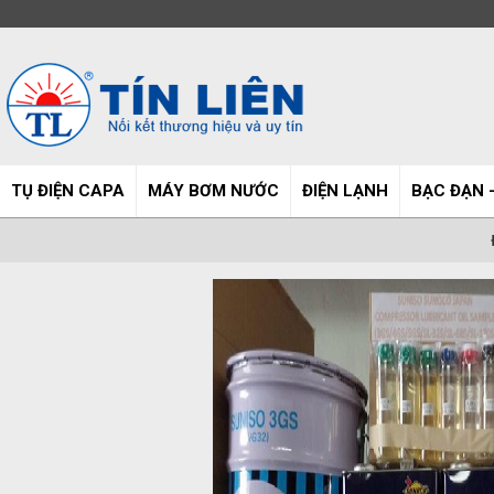
TỤ ĐIỆN CAPA
MÁY BƠM NƯỚC
ĐIỆN LẠNH
BẠC ĐẠN -