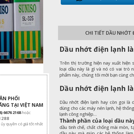
CHI TIẾT DẦU NHỚT
Dầu nhớt điện lạnh là 
Trên thị trường hiện nay xuất hiện 
loại dầu này là gì và nó có vai trò
phẩm này, chúng tôi mời bạn cùng chú
Dầu nhớt điện lạnh là
HÂN PHỐI
Dầu nhớt điện lạnh hay còn gọi là 
ÃNG TẠI VIỆT NAM
dùng cho các máy nén lạnh, hệ thống
8) 6676 2168
hoặc
lạnh công nghiệp…
1288
Thành phần của loại dầu nà
 ủy quyền có giá tốt nhất
dầu tinh chế, chất chống mài mòn, t
dầu này mà giúp các hệ thống làm 