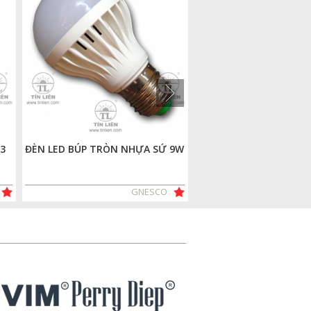
3
ĐÈN LED BÚP TRÒN NHỰA SỨ 9W
TỤ ĐỀ TL ABC 125V 100
GNESCO
PHÂN PHỐI BỞI T