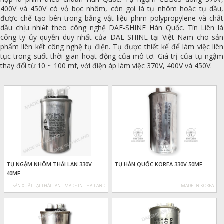
400V và 450V có vỏ bọc nhôm, còn gọi là tụ nhôm hoặc tụ dầu,
được chế tạo bên trong bằng vật liệu phim polypropylene và chất
dầu chịu nhiệt theo công nghệ DAE-SHINE Hàn Quốc. Tín Liên là
công ty ủy quyền duy nhất của DAE SHINE tại Việt Nam cho sản
phẩm liên kết công nghệ tụ điện. Tụ được thiết kế để làm việc liên
tục trong suốt thời gian hoạt động của mô-tơ. Giá trị của tụ ngậm
thay đổi từ 10 ~ 100 mf, với điện áp làm việc 370V, 400V và 450V.
TỤ NGẬM NHÔM THÁI LAN 330V
TỤ HÀN QUỐC KOREA 330V 50MF
40MF
SẢN XUẤT TẠI THÁI LAN - MADE IN THAILAND
MADE IN KOREA