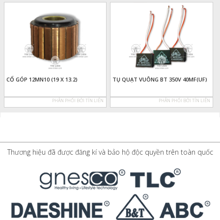
CỔ GÓP 12MN10 (19 X 13.2)
TỤ QUẠT VUÔNG BT 350V 40MF(UF)
PHÂN PHỐI BỞI TÍN LIÊN
PHÂN PHỐI BỞI TÍN LIÊN
Thương hiệu đã được đăng kí và bảo hộ độc quyền trên toàn quốc