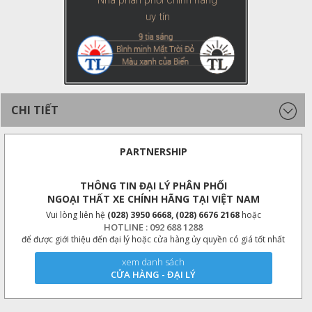
Nhà phân phối chính hãng
uy tín
CHI TIẾT
PARTNERSHIP
THÔNG TIN ĐẠI LÝ PHÂN PHỐI
NGOẠI THẤT XE CHÍNH HÃNG TẠI VIỆT NAM
Vui lòng liên hệ
(028) 3950 6668, (028) 6676 2168
hoặc
HOTLINE : 092 688 1288
để được giới thiệu đến đại lý hoặc cửa hàng ủy quyền có giá tốt nhất
xem danh sách
CỬA HÀNG - ĐẠI LÝ