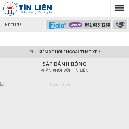
092 688 1288
PHỤ KIỆN XE HƠI
/
NGOẠI THẤT XE
/
SÁP ĐÁNH BÓNG
PHÂN PHỐI BỞI TÍN LIÊN