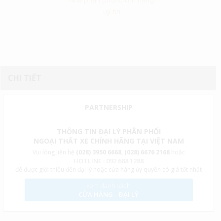
Nhà phân phối chính hãng
uy tín
CHI TIẾT
PARTNERSHIP
THÔNG TIN ĐẠI LÝ PHÂN PHỐI
NGOẠI THẤT XE CHÍNH HÃNG TẠI VIỆT NAM
Vui lòng liên hệ
(028) 3950 6668, (028) 6676 2168
hoặc
HOTLINE : 092 688 1288
để được giới thiệu đến đại lý hoặc cửa hàng ủy quyền có giá tốt nhất
xem danh sách
CỬA HÀNG - ĐẠI LÝ