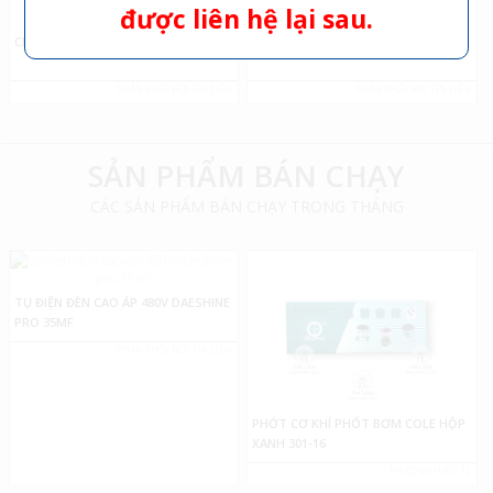
được liên hệ lại sau.
CHAI PHUN MÀU
MIẾNG BẢO VỆ TAY NẮM CỬA
PHÂN PHỐI BỞI TÍN LIÊN
PHÂN PHỐI BỞI TÍN LIÊN
SẢN PHẨM BÁN CHẠY
CÁC SẢN PHẨM BÁN CHẠY TRONG THÁNG
TỤ ĐIỆN ĐÈN CAO ÁP 480V DAESHINE
PRO 35MF
PHÂN PHỐI BỞI TÍN LIÊN
PHỚT CƠ KHÍ PHỐT BƠM COLE HỘP
XANH 301-16
THƯƠNG HIỆU TL