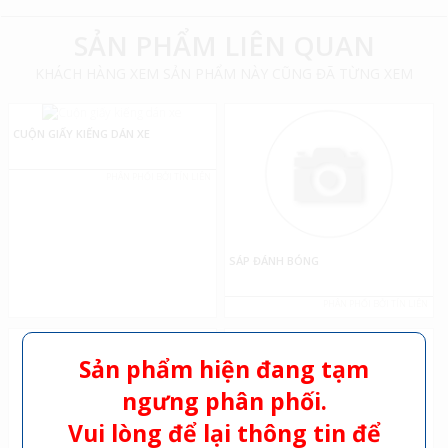
SẢN PHẨM LIÊN QUAN
KHÁCH HÀNG XEM SẢN PHẨM NÀY CŨNG ĐÃ TỪNG XEM
CUỘN GIẤY KIẾNG DÁN XE
PHÂN PHỐI BỞI TÍN LIÊN
SÁP ĐÁNH BÓNG
PHÂN PHỐI BỞI TÍN LIÊN
Sản phẩm hiện đang tạm
ngưng phân phối.
Vui lòng để lại thông tin để