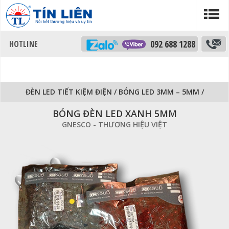
092 688 1288
ĐÈN LED TIẾT KIỆM ĐIỆN
/
BÓNG LED 3MM – 5MM
/
BÓNG ĐÈN LED XANH 5MM
GNESCO - THƯƠNG HIỆU VIỆT