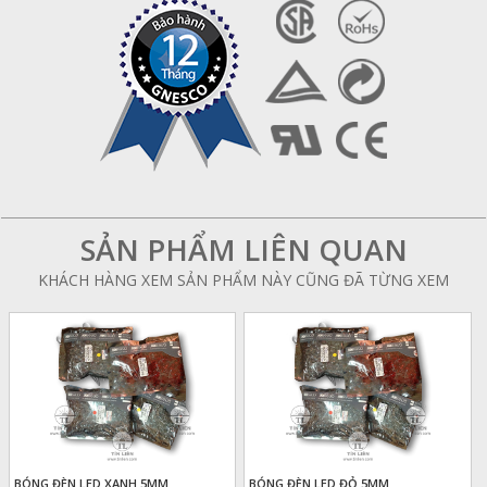
SẢN PHẨM LIÊN QUAN
KHÁCH HÀNG XEM SẢN PHẨM NÀY CŨNG ĐÃ TỪNG XEM
BÓNG ĐÈN LED XANH 5MM
BÓNG ĐÈN LED ĐỎ 5MM