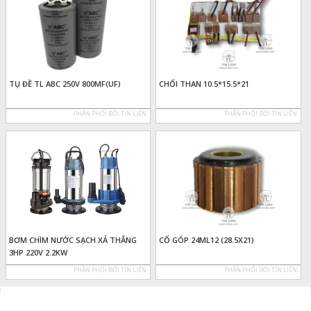
TỤ ĐỀ TL ABC 250V 800MF(UF)
CHỔI THAN 10.5*15.5*21
PHÂN PHỐI BỞI TÍN LIÊN
PHÂN PHỐI BỞI TÍN LIÊN
BƠM CHÌM NƯỚC SẠCH XẢ THẲNG
CỔ GÓP 24ML12 (28.5X21)
3HP 220V 2.2KW
PHÂN PHỐI BỞI TÍN LIÊN
PHÂN PHỐI BỞI TÍN LIÊN