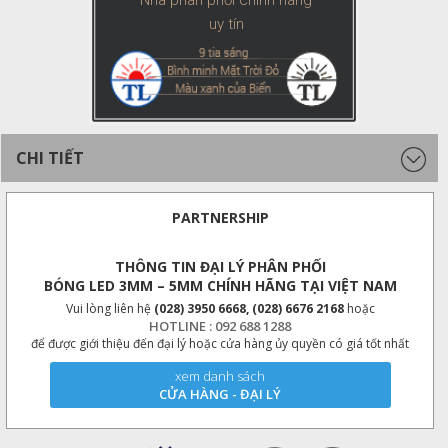
Nhà phân phối chính hãng
uy tín
CHI TIẾT
PARTNERSHIP
THÔNG TIN ĐẠI LÝ PHÂN PHỐI
BÓNG LED 3MM – 5MM CHÍNH HÃNG TẠI VIỆT NAM
Vui lòng liên hệ
(028) 3950 6668, (028) 6676 2168
hoặc
HOTLINE : 092 688 1288
để được giới thiệu đến đại lý hoặc cửa hàng ủy quyền có giá tốt nhất
xem danh sách
CỬA HÀNG - ĐẠI LÝ