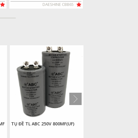
DAESHINE CBB65
DAESHINE
MF
TỤ ĐỀ TL ABC 250V 800MF(UF)
BÓNG ĐÈN LED VÀNG 3
5MM