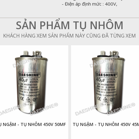
- Điện áp định mức : 400V,
SẢN PHẨM TỤ NHÔM
KHÁCH HÀNG XEM SẢN PHẨM NÀY CŨNG ĐÃ TỪNG XEM
Ụ NGẬM - TỤ NHÔM 450V 50MF
TỤ NGẬM - TỤ NHÔM 450V 45