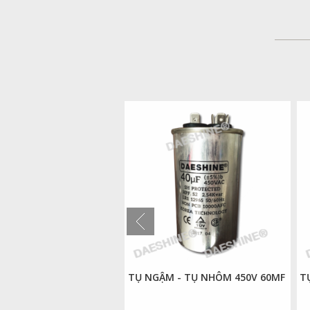
 - TỤ NHÔM 400V 50MF
TỤ NGẬM - TỤ NHÔM 450V 60MF
T