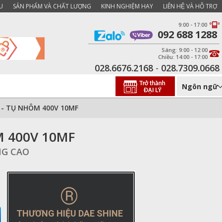
U
SẢN PHẨM VÀ CHẤT LƯỢNG
KINH NGHIỆM HAY
LIÊN HỆ VÀ HỖ TRỢ
9:00 - 17:00
092 688 1288
Sáng: 9:00 - 12:00
Chiều: 14:00 - 17:00
028.6676.2168
-
028.7309.0668
Ngôn ngữ
- TỤ NHÔM 400V 10MF
 400V 10MF
NG CAO
®
THƯƠNG HIỆU DAE SHINE