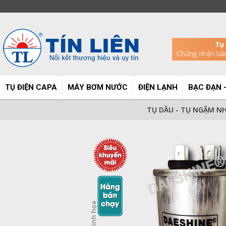
TỤ ĐIỆN CAPA
MÁY BƠM NƯỚC
ĐIỆN LẠNH
BẠC ĐẠN -
TỤ DẦU - TỤ NGẬM NH