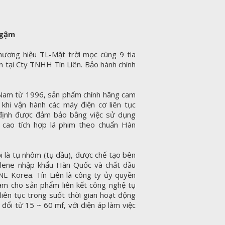
ngậm
ơng hiệu TL-Mặt trời mọc cùng 9 tia
 tại Cty TNHH Tín Liên. Bảo hành chính
t Nam từ 1996, sản phẩm chính hãng cam
 khi vận hành các máy điện cơ liên tục
n định được đảm bảo bằng việc sử dụng
g cao tích hợp lá phim theo chuẩn Hàn
là tụ nhôm (tụ dầu), được chế tạo bên
lene nhập khẩu Hàn Quốc và chất dầu
NE Korea. Tín Liên là công ty ủy quyền
am cho sản phẩm liên kết công nghệ tụ
liên tục trong suốt thời gian hoạt động
 đổi từ 15 ~ 60 mf, với điện áp làm việc