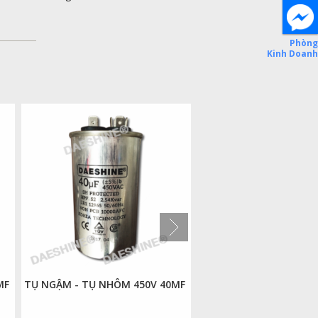
MF
TỤ NGẬM - TỤ NHÔM 450V 40MF
TỤ NGẬM - TỤ NHÔM 4