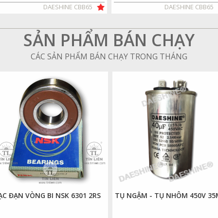
DAESHINE CBB65
DAESHINE CBB65
SẢN PHẨM BÁN CHẠY
CÁC SẢN PHẨM BÁN CHẠY TRONG THÁNG
ẠC ĐẠN VÒNG BI NSK 6301 2RS
TỤ NGẬM - TỤ NHÔM 450V 35