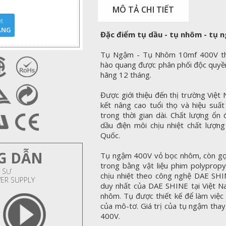
MÔ TẢ CHI TIẾT
t
ÃNG
Đặc điểm tụ dầu - tụ nhôm - tụ 
Tụ Ngậm - Tụ Nhôm 10mf 400V thư
hào quang được phân phối độc quyền
hãng 12 tháng.
Được giới thiệu đến thị trường Việ
kết nâng cao tuổi thọ và hiệu suất
trong thời gian dài. Chất lượng ổ
dầu điện môi chịu nhiệt chất lượn
Quốc.
G DẪN
Tụ ngậm 400V vỏ bọc nhôm, còn gọi 
trong bằng vật liệu phim polypropy
 SƯ
chịu nhiệt theo công nghệ DAE SHI
WER SUPPLY
duy nhất của DAE SHINE tại Việt N
nhôm. Tụ được thiết kế để làm việc 
của mô-tơ. Giá trị của tụ ngậm thay
400V.