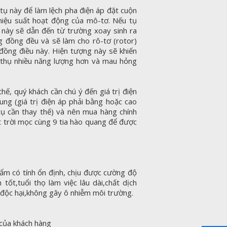
ụ này để làm lệch pha điện áp đặt cuộn
hiệu suất hoạt động của mô-tơ. Nếu tụ
u này sẽ dẫn đến từ trường xoay sinh ra
 đồng đều và sẽ làm cho rô-tơ (rotor)
g đồng điều này. Hiện tượng này sẽ khiến
 thụ nhiều năng lượng hơn và mau hỏng
hế, quý khách cần chú ý đến giá trị điện
dung (giá trị điện áp phải bằng hoặc cao
 tụ cần thay thế) và nên mua hàng chính
 trời mọc cùng 9 tia hào quang để được
ẩm có tính ổn định, chịu được cường độ
n tốt,tuổi thọ làm việc lâu dài,chất dịch
y độc hại,không gây ô nhiễm môi trường.
 của khách hàng