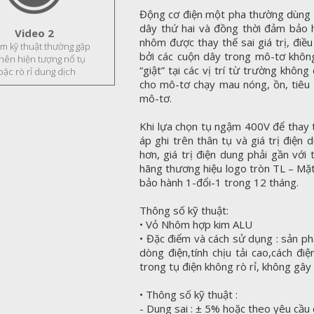
Động cơ điện một pha thường dùng t
dây thứ hai và đồng thời đảm bảo 
Video 2
nhôm được thay thế sai giá trị, điề
ầm kỹ thuật thường gặp
bởi các cuộn dây trong mô-tơ không
 nên hiện tượng nổ tụ
“giật” tại các vị trí từ trường khôn
oặc rò rỉ dung dịch
cho mô-tơ chạy mau nóng, ồn, tiêu
mô-tơ.
Khi lựa chọn tụ ngậm 400V để thay t
áp ghi trên thân tụ và giá trị điện 
hơn, giá trị điện dung phải gần với
hãng thương hiệu logo tròn TL – Mặt
bảo hành 1-đổi-1 trong 12 tháng.
Thông số kỹ thuật:
• Vỏ Nhôm hợp kim ALU
• Đặc điểm và cách sử dụng : sản ph
dòng điện,tính chịu tải cao,cách điệ
trong tụ điện không rò rỉ, không gâ
• Thông số kỹ thuật :
- Dung sai : ± 5% hoặc theo yêu cầu