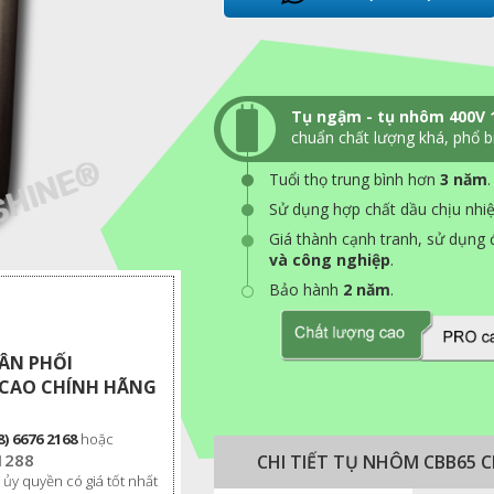
Tụ ngậm - tụ nhôm 400V
chuẩn chất lượng khá, phổ bi
Tuổi thọ trung bình hơn
3 năm
.
Sử dụng hợp chất dầu chịu nhi
Giá thành cạnh tranh, sử dụng 
và công nghiệp
.
Bảo hành
2 năm
.
HÂN PHỐI
CAO CHÍNH HÃNG
8) 6676 2168
hoặc
1288
CHI TIẾT TỤ NHÔM CBB65
 ủy quyền có giá tốt nhất