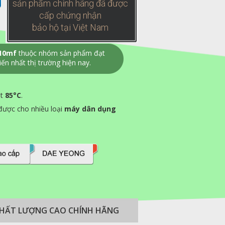
sản phẩm chính hãng đã được
cấp chứng nhận
bảo hộ tại Việt Nam
 10mf
thuộc nhóm sản phẩm đạt
ến nhất thị trường hiện nay.
ệt
85
°
C
.
được cho nhiều loại
máy dân dụng
 CHẤT LƯỢNG CAO CHÍNH HÃNG