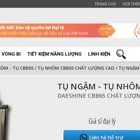
TRANG CHỦ
GIỚI THIỆ
 VÒNG BI
TIẾT KIỆM NĂNG LƯỢNG
LINH KIỆN
ÔM - TỤ CBB65
/
TỤ NHÔM CBB65 CHẤT LƯỢNG CAO
/
TỤ NGẬM 
TỤ NGẬM - TỤ NHÔM
DAESHINE CBB65 CHẤT LƯỢ
Giá sỉ đại lý
Liên hệ hỗ trợ