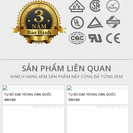
SẢN PHẨM LIÊN QUAN
KHÁCH HÀNG XEM SẢN PHẨM NÀY CŨNG ĐÃ TỪNG XEM
TỤ BÙ DAE YEONG HÀN QUỐC
TỤ BÙ DAE YEONG HÀN QUỐC
40KVAR
30KVAR
PHÂN PHỐI BỞI TÍN LIÊN
PHÂN PHỐI BỞI TÍN LIÊN