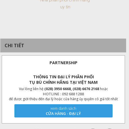
Nhà phân phối chính hãng
uy tín
CHI TIẾT
PARTNERSHIP
THÔNG TIN ĐẠI LÝ PHÂN PHỐI
TỤ BÙ CHÍNH HÃNG TẠI VIỆT NAM
Vui lòng liên hệ
(028) 3950 6668, (028) 6676 2168
hoặc
HOTLINE : 092 688 1288
để được giới thiệu đến đại lý hoặc cửa hàng ủy quyền có giá tốt nhất
xem danh sách
CỬA HÀNG - ĐẠI LÝ