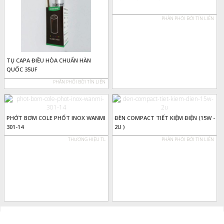
PHÂN PHỐI BỞI TÍN LIÊN
TỤ CAPA ĐIỀU HÒA CHUẨN HÀN
QUỐC 35UF
PHÂN PHỐI BỞI TÍN LIÊN
PHỚT BƠM COLE PHỐT INOX WANMI
ĐÈN COMPACT TIẾT KIỆM ĐIỆN (15W -
301-14
2U )
THƯƠNG HIỆU TL
PHÂN PHỐI BỞI TÍN LIÊN