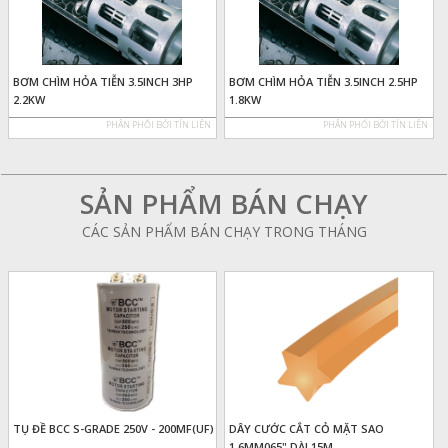
BƠM CHÌM HỎA TIỄN 3.5INCH 3HP
BƠM CHÌM HỎA TIỄN 3.5INCH 2.5HP
2.2KW
1.8KW
PHÂN PHỐI BỞI TÍN LIÊN
PHÂN PHỐI BỞI TÍN LIÊN
SẢN PHẨM BÁN CHẠY
CÁC SẢN PHẨM BÁN CHẠY TRONG THÁNG
TỤ ĐỀ BCC S-GRADE 250V - 200MF(UF)
DÂY CƯỚC CẮT CỎ MẶT SAO
1.6MM065" DÀI 15M