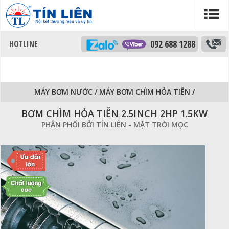
092 688 1288
MÁY BƠM NƯỚC
/
MÁY BƠM CHÌM HỎA TIỄN
/
BƠM CHÌM HỎA TIỄN 2.5INCH 2HP 1.5KW
PHÂN PHỐI BỞI TÍN LIÊN - MẶT TRỜI MỌC