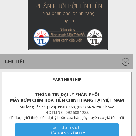
PHÂN PHỐI BỞI TÍN LIÊN
Nhà phân phối chính hãng
uy tín
CHI TIẾT
PARTNERSHIP
THÔNG TIN ĐẠI LÝ PHÂN PHỐI
MÁY BƠM CHÌM HỎA TIỄN CHÍNH HÃNG TẠI VIỆT NAM
Vui lòng liên hệ
(028) 3950 6668, (028) 6676 2168
hoặc
HOTLINE : 092 688 1288
để được giới thiệu đến đại lý hoặc cửa hàng ủy quyền có giá tốt nhất
xem danh sách
CỬA HÀNG - ĐẠI LÝ