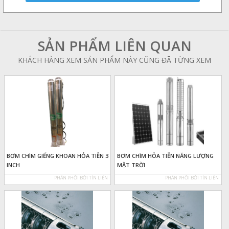
SẢN PHẨM LIÊN QUAN
KHÁCH HÀNG XEM SẢN PHẨM NÀY CŨNG ĐÃ TỪNG XEM
BƠM CHÌM GIẾNG KHOAN HỎA TIỄN 3
BƠM CHÌM HỎA TIỄN NĂNG LƯỢNG
INCH
MẶT TRỜI
PHÂN PHỐI BỞI TÍN LIÊN
PHÂN PHỐI BỞI TÍN LIÊN