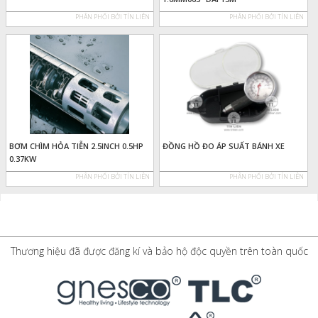
PHÂN PHỐI BỞI TÍN LIÊN
PHÂN PHỐI BỞI TÍN LIÊN
BƠM CHÌM HỎA TIỄN 2.5INCH 0.5HP
ĐỒNG HỒ ĐO ÁP SUẤT BÁNH XE
0.37KW
PHÂN PHỐI BỞI TÍN LIÊN
PHÂN PHỐI BỞI TÍN LIÊN
Thương hiệu đã được đăng kí và bảo hộ độc quyền trên toàn quốc