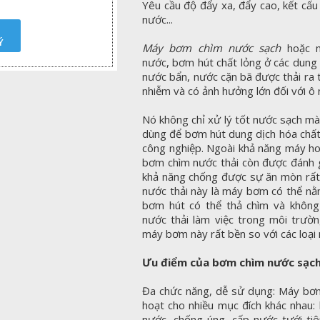
Yêu cầu độ đẩy xa, đẩy cao, kết cấ
nước...
Ý
Máy bơm chìm nước sạch
hoặc m
nước, bơm hút chất lỏng ở các dung 
nước bẩn, nước cặn bã được thải ra 
nhiễm và có ảnh hưởng lớn đối với ô
Nó không chỉ xử lý tốt nước sạch m
dùng để bơm hút dung dịch hóa chất
công nghiệp. Ngoài khả năng máy ho
bơm chìm nước thải còn được đánh gi
khả năng chống được sự ăn mòn rất 
nước thải này là máy bơm có thể nằ
bơm hút có thể thả chìm và không
nước thải làm việc trong môi trườn
máy bơm này rất bền so với các loại
Ưu điểm của bơm chìm nước sạc
Đa chức năng, dễ sử dụng: Máy bơm
hoạt cho nhiều mục đích khác nhau
nước, chống úng, cấp nước tưới tiê