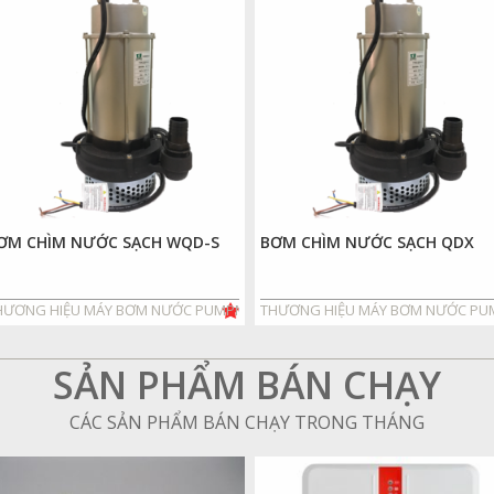
ƠM CHÌM NƯỚC SẠCH WQD-S
BƠM CHÌM NƯỚC SẠCH QDX
©
HƯƠNG HIỆU MÁY BƠM NƯỚC PUMPMAN©
THƯƠNG HIỆU MÁY BƠM NƯỚC P
SẢN PHẨM BÁN CHẠY
CÁC SẢN PHẨM BÁN CHẠY TRONG THÁNG