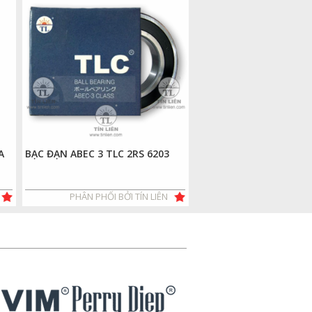
A
BẠC ĐẠN ABEC 3 TLC 2RS 6203
VÒI NƯỚC AO47A
PHÂN PHỐI BỞI TÍN LIÊN
PHÂN PHỐI BỞI T