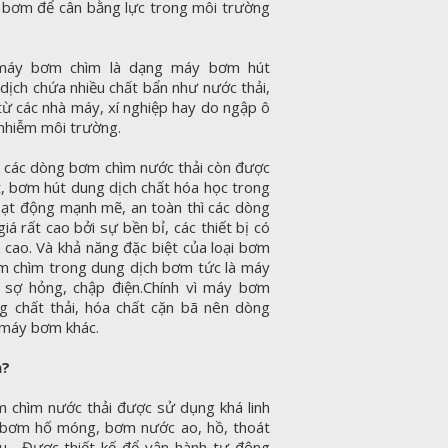
u bơm để cân bằng lực trong môi trường
áy bơm chìm là dạng máy bơm hút
dịch chứa nhiều chất bẩn như nước thải,
từ các nhà máy, xí nghiệp hay do ngập ô
 nhiễm môi trường.
à các dòng bơm chìm nước thải còn được
, bơm hút dung dịch chất hóa học trong
ạt động mạnh mẽ, an toàn thì các dòng
á rất cao bởi sự bền bỉ, các thiết bị có
cao. Và khả năng đặc biệt của loại bơm
m chìm trong dung dịch bơm tức là máy
 sợ hỏng, chập điện.Chính vì máy bơm
g chất thải, hóa chất cặn bã nên dòng
 máy bơm khác.
h?
 chìm nước thải được sử dụng khá linh
: bơm hố móng, bơm nước ao, hồ, thoát
u... Được thiết kế để vận hành tự động