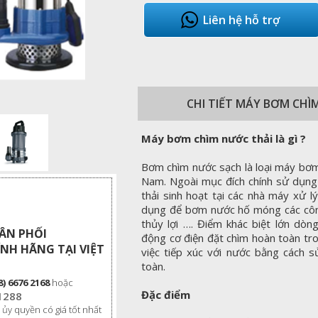
Liên hệ hỗ trợ
CHI TIẾT MÁY BƠM CH
Máy bơm chìm nước thải là gì ?
Bơm chìm nước sạch là loại máy bơm
Nam. Ngoài mục đích chính sử dụng
thải sinh hoạt tại các nhà máy xử 
dụng để bơm nước hố móng các công
thủy lợi …. Điểm khác biệt lớn dò
HÂN PHỐI
động cơ điện đặt chìm hoàn toàn tr
NH HÃNG TẠI VIỆT
việc tiếp xúc với nước bằng cách 
toàn.
8) 6676 2168
hoặc
Đặc điểm
1288
 ủy quyền có giá tốt nhất