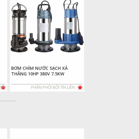
BƠM CHÌM NƯỚC SẠCH XẢ
BƠM CHÌM NƯỚC SẠCH
THẲNG 10HP 380V 7.5KW
THẲNG 7.5HP 380V 5.5
UMPMAN©
PHÂN PHỐI BỞI TÍN LIÊN
PHÂN PHỐI BỞI T