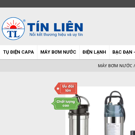
TỤ ĐIỆN CAPA
MÁY BƠM NƯỚC
ĐIỆN LẠNH
BẠC ĐẠN -
MÁY BƠM NƯỚC