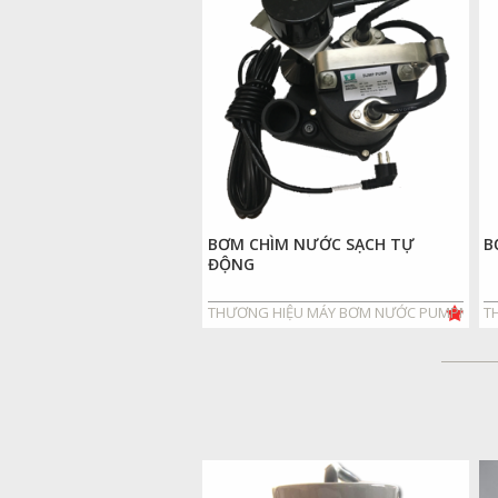
BƠM CHÌM NƯỚC SẠCH TỰ
B
ĐỘNG
THƯƠNG HIỆU MÁY BƠM NƯỚC PUMPMAN
T