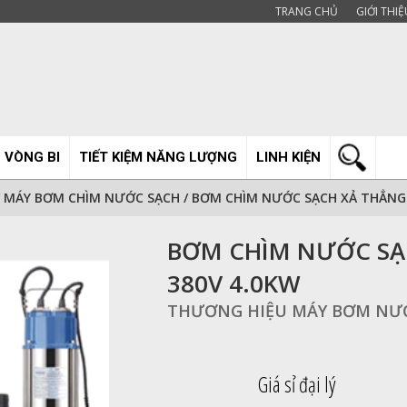
TRANG CHỦ
GIỚI THIỆ
 VÒNG BI
TIẾT KIỆM NĂNG LƯỢNG
LINH KIỆN
/
MÁY BƠM CHÌM NƯỚC SẠCH
/
BƠM CHÌM NƯỚC SẠCH XẢ THẲNG 
BƠM CHÌM NƯỚC SẠ
380V 4.0KW
THƯƠNG HIỆU MÁY BƠM N
Giá sỉ đại lý