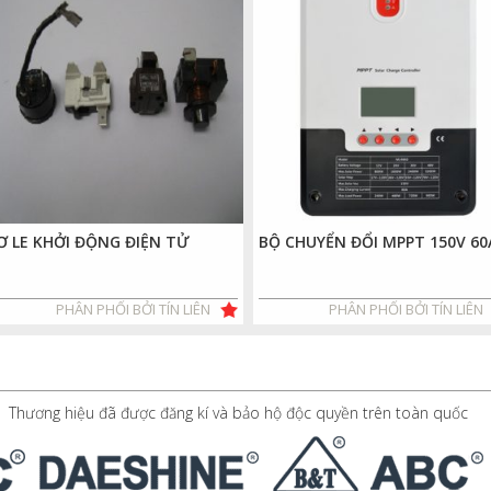
Ơ LE KHỞI ĐỘNG ĐIỆN TỬ
BỘ CHUYỂN ĐỔI MPPT 150V 60
PHÂN PHỐI BỞI TÍN LIÊN
PHÂN PHỐI BỞI TÍN LIÊN
Thương hiệu đã được đăng kí và bảo hộ độc quyền trên toàn quốc