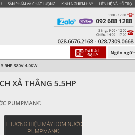
U
SẢN PHẨM VÀ CHẤT LƯỢNG
KINH NGHIỆM HAY
LIÊN HỆ VÀ HỖ TRỢ
9:00 - 17:00
092 688 1288
Sáng: 9:00 - 12:00
Chiều: 14:00 - 17:00
028.6676.2168
-
028.7309.0668
Ngôn ngữ
5.5HP 380V 4.0KW
CH XẢ THẲNG 5.5HP
ƯỚC PUMPMAN©
THƯƠNG HIỆU MÁY BƠM NƯỚC
PUMPMAN©