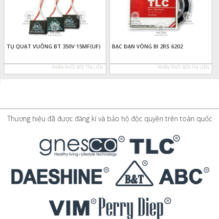
TỤ QUẠT VUÔNG BT 350V 15MF(UF)
BẠC ĐẠN VÒNG BI 2RS 6202
PHÂN PHỐI BỞI TÍN LIÊN
PHÂN PHỐI BỞI TÍN LIÊN
Thương hiệu đã được đăng kí và bảo hộ độc quyền trên toàn quốc