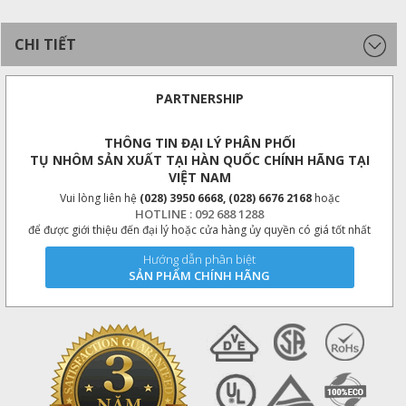
CHI TIẾT
PARTNERSHIP
THÔNG TIN ĐẠI LÝ PHÂN PHỐI
TỤ NHÔM SẢN XUẤT TẠI HÀN QUỐC CHÍNH HÃNG TẠI
VIỆT NAM
Vui lòng liên hệ
(028) 3950 6668, (028) 6676 2168
hoặc
HOTLINE : 092 688 1288
để được giới thiệu đến đại lý hoặc cửa hàng ủy quyền có giá tốt nhất
Hướng dẫn phân biệt
SẢN PHẨM CHÍNH HÃNG