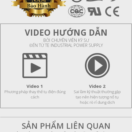
VIDEO HƯỚNG DẪN
BỞI CHUYÊN VIÊN KỸ SƯ
ĐẾN TỪ TE INDUSTRIAL POWER SUPPLY
Video 1
Video 2
Phương pháp thay thế tụ điện đúng
Sai lầm kỹ thuật thường gặp
cách
tạo nên hiện tượng nổ tụ
hoặc rò rỉ dung dịch
SẢN PHẨM LIÊN QUAN