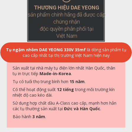
THƯƠNG HIỆU DAE YEONG
sản phẩm chính hãng đã được cấp
chứng nhận
độc quyền phân phối tại
Việt Nam
Tụ ngậm nhôm DAE YEONG 330V 35mf
là dòng sản phẩm tụ
cao cấp nhất tại thị trường Việt Nam hiện nay
Sản xuất tại nhà máy tụ điện lớn nhất Hàn Quốc, thân
tụ in trực tiếp
Made-in-Korea
.
Tụ có tuổi thọ trung bình hơn
15 năm
.
Có thể hoạt động suốt
12 tiếng
trong môi trường kín
nhiệt độ cao kéo dài.
Sử dụng hợp chất dầu A-Class cao cấp, mạnh hơn hẳn
các tụ thường sản xuất tại
Đức và Hàn Quốc
.
Bảo hành
3 năm
.