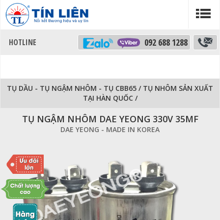
092 688 1288
TỤ DẦU - TỤ NGẬM NHÔM - TỤ CBB65
/
TỤ NHÔM SẢN XUẤT
TẠI HÀN QUỐC
/
TỤ NGẬM NHÔM DAE YEONG 330V 35MF
DAE YEONG - MADE IN KOREA