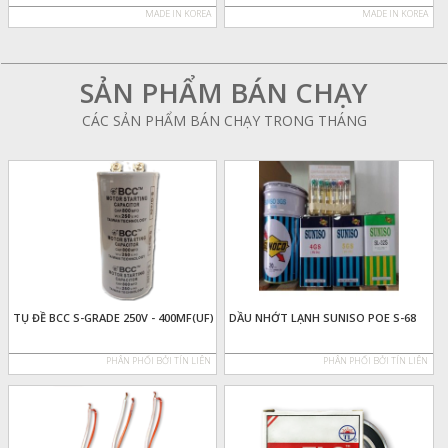
MADE IN KOREA
MADE IN KOREA
SẢN PHẨM BÁN CHẠY
CÁC SẢN PHẨM BÁN CHẠY TRONG THÁNG
TỤ ĐỀ BCC S-GRADE 250V - 400MF(UF)
DẦU NHỚT LẠNH SUNISO POE S-68
PHÂN PHỐI BỞI TÍN LIÊN
PHÂN PHỐI BỞI TÍN LIÊN