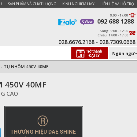
U
SẢN PHẨM VÀ CHẤT LƯỢNG
KINH NGHIỆM HAY
LIÊN HỆ VÀ HỖ TRỢ
9:00 - 17:00
092 688 1288
Sáng: 9:00 - 12:00
Chiều: 14:00 - 17:00
028.6676.2168
-
028.7309.0668
Ngôn ngữ
- TỤ NHÔM 450V 40MF
 450V 40MF
NG CAO
®
THƯƠNG HIỆU DAE SHINE