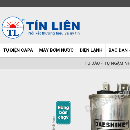
TỤ ĐIỆN CAPA
MÁY BƠM NƯỚC
ĐIỆN LẠNH
BẠC ĐẠN 
TỤ DẦU - TỤ NGẬM NH