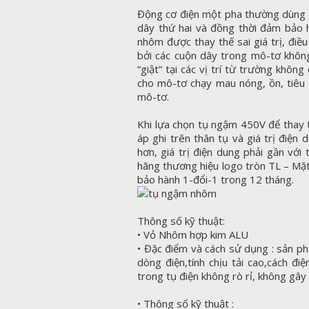
Động cơ điện một pha thường dùng t
dây thứ hai và đồng thời đảm bảo 
nhôm được thay thế sai giá trị, điề
bởi các cuộn dây trong mô-tơ không
“giật” tại các vị trí từ trường khôn
cho mô-tơ chạy mau nóng, ồn, tiêu
mô-tơ.
Khi lựa chọn tụ ngậm 450V để thay t
áp ghi trên thân tụ và giá trị điện 
hơn, giá trị điện dung phải gần với
hãng thương hiệu logo tròn TL – Mặt
bảo hành 1-đổi-1 trong 12 tháng.
Thông số kỹ thuật:
• Vỏ Nhôm hợp kim ALU
• Đặc điểm và cách sử dụng : sản ph
dòng điện,tính chịu tải cao,cách điệ
trong tụ điện không rò rỉ, không gâ
• Thông số kỹ thuật :