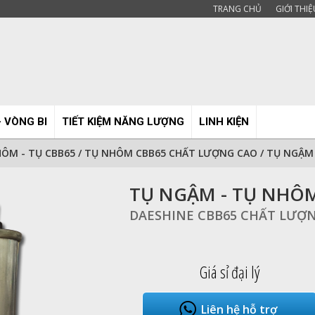
TRANG CHỦ
GIỚI THIỆ
- VÒNG BI
TIẾT KIỆM NĂNG LƯỢNG
LINH KIỆN
ÔM - TỤ CBB65
/
TỤ NHÔM CBB65 CHẤT LƯỢNG CAO
/
TỤ NGẬM 
TỤ NGẬM - TỤ NHÔM
DAESHINE CBB65 CHẤT LƯỢ
Giá sỉ đại lý
Liên hệ hỗ trợ