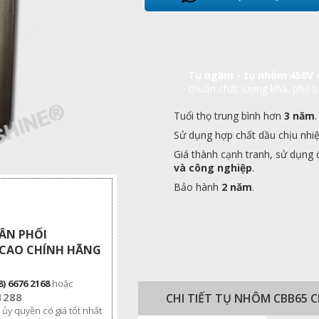
Tụ ngậm - tụ nhôm 450V
chuẩn chất lượng khá, phổ bi
Tuổi thọ trung bình hơn
3 năm
.
Sử dụng hợp chất dầu chịu nhi
Giá thành cạnh tranh, sử dụng 
và công nghiệp
.
Bảo hành
2 năm
.
HÂN PHỐI
CAO CHÍNH HÃNG
8) 6676 2168
hoặc
1288
CHI TIẾT TỤ NHÔM CBB65
 ủy quyền có giá tốt nhất