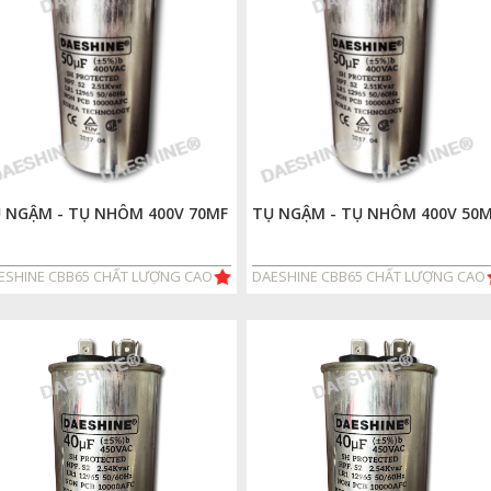
 NGẬM - TỤ NHÔM 400V 70MF
TỤ NGẬM - TỤ NHÔM 400V 50
ESHINE CBB65 CHẤT LƯỢNG CAO
DAESHINE CBB65 CHẤT LƯỢNG CAO