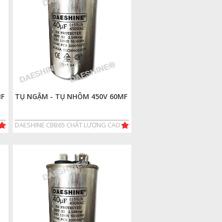
MF
TỤ NGẬM - TỤ NHÔM 450V 60MF
DAESHINE CBB65 CHẤT LƯỢNG CAO