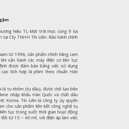
ngậm
ơng hiệu TL-Mặt trời mọc cùng 9 tia
 tại Cty TNHH Tín Liên. Bảo hành chính
t Nam từ 1996, sản phẩm chính hãng cam
 khi vận hành các máy điện cơ liên tục
n định được đảm bảo bằng việc sử dụng
g cao tích hợp lá phim theo chuẩn Hàn
là tụ nhôm (tụ dầu), được chế tạo bên
lene nhập khẩu Hàn Quốc và chất dầu
NE Korea. Tín Liên là công ty ủy quyền
am cho sản phẩm liên kết công nghệ tụ
liên tục trong suốt thời gian hoạt động
 đổi từ 15 ~ 60 mf, với điện áp làm việc