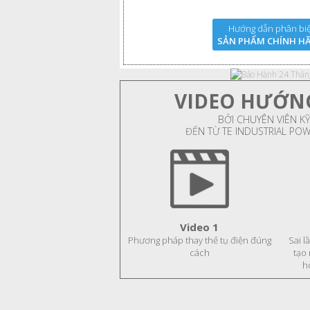
Hướng dẫn phân biệ
SẢN PHẨM CHÍNH H
VIDEO HƯỚN
BỞI CHUYÊN VIÊN KỸ
ĐẾN TỪ TE INDUSTRIAL PO
Video 1
Phương pháp thay thế tụ điện đúng
Sai l
cách
tạo
h