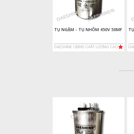
TỤ NGẬM - TỤ NHÔM 450V 50MF
TỤ
DAESHINE CBB65 CHẤT LƯỢNG CAO
DA