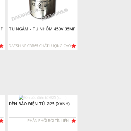
MF
TỤ NGẬM - TỤ NHÔM 450V 35MF
DAESHINE CBB65 CHẤT LƯỢNG CAO
ĐÈN BÁO ĐIỆN TỬ Ø25 (XANH)
PHÂN PHỐI BỞI TÍN LIÊN