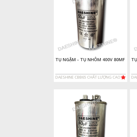
TỤ NGẬM - TỤ NHÔM 400V 80MF
TỤ
DAESHINE CBB65 CHẤT LƯỢNG CAO
DA