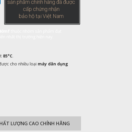
sản phẩm chính hãng đã được
cấp chứng nhận
bảo hộ tại Việt Nam
 40mf
thuộc nhóm sản phẩm đạt
ến nhất thị trường hiện nay.
ệt
85
°
C
.
được cho nhiều loại
máy dân dụng
 CHẤT LƯỢNG CAO CHÍNH HÃNG