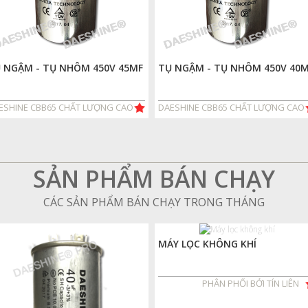
 NGẬM - TỤ NHÔM 450V 45MF
TỤ NGẬM - TỤ NHÔM 450V 40
ESHINE CBB65 CHẤT LƯỢNG CAO
DAESHINE CBB65 CHẤT LƯỢNG CAO
SẢN PHẨM BÁN CHẠY
CÁC SẢN PHẨM BÁN CHẠY TRONG THÁNG
MÁY LỌC KHÔNG KHÍ
PHÂN PHỐI BỞI TÍN LIÊN