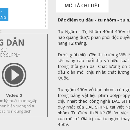
MÔ TẢ CHI TIẾT
t
ÃNG
Đặc điểm tụ dầu - tụ nhôm - tụ 
Tụ Ngậm - Tụ Nhôm 40mf 450V thư
hào quang được phân phối độc quyền
G DẪN
hãng 12 tháng.
 SƯ
Được giới thiệu đến thị trường Việ
WER SUPPLY
kết nâng cao tuổi thọ và hiệu suất
trong thời gian dài. Chất lượng ổ
dầu điện môi chịu nhiệt chất lượn
Quốc.
Tụ ngậm 450V vỏ bọc nhôm, còn gọi 
trong bằng vật liệu phim polypropy
Video 2
chịu nhiệt theo công nghệ DAE SHI
ầm kỹ thuật thường gặp
 nên hiện tượng nổ tụ
duy nhất của DAE SHINE tại Việt N
oặc rò rỉ dung dịch
nhôm. Tụ được thiết kế để làm việc 
của mô-tơ. Giá trị của tụ ngậm thay
450V.