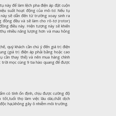
ụ này để làm lệch pha điện áp đặt cuộn
hiệu suất hoạt động của mô-tơ. Nếu tụ
u này sẽ dẫn đến từ trường xoay sinh ra
 đồng đều và sẽ làm cho rô-tơ (rotor)
g đồng điều này. Hiện tượng này sẽ khiến
 thụ nhiều năng lượng hơn và mau hỏng
hế, quý khách cần chú ý đến giá trị điện
dung (giá trị điện áp phải bằng hoặc cao
 tụ cần thay thế) và nên mua hàng chính
 trời mọc cùng 9 tia hào quang để được
ẩm có tính ổn định, chịu được cường độ
n tốt,tuổi thọ làm việc lâu dài,chất dịch
y độc hại,không gây ô nhiễm môi trường.