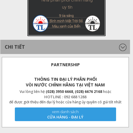
Nhà phân phối chính hãng
uy tín
CHI TIẾT
PARTNERSHIP
THÔNG TIN ĐẠI LÝ PHÂN PHỐI
VÒI NƯỚC CHÍNH HÃNG TẠI VIỆT NAM
Vui lòng liên hệ
(028) 3950 6668, (028) 6676 2168
hoặc
HOTLINE : 092 688 1288
để được giới thiệu đến đại lý hoặc cửa hàng ủy quyền có giá tốt nhất
xem danh sách
CỬA HÀNG - ĐẠI LÝ