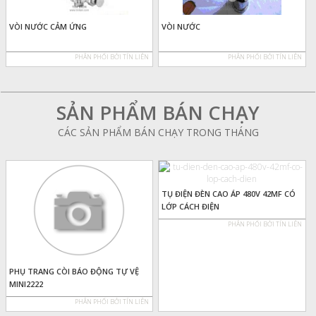
VÒI NƯỚC CẢM ỨNG
VÒI NƯỚC
PHÂN PHỐI BỞI TÍN LIÊN
PHÂN PHỐI BỞI TÍN LIÊN
SẢN PHẨM BÁN CHẠY
CÁC SẢN PHẨM BÁN CHẠY TRONG THÁNG
TỤ ĐIỆN ĐÈN CAO ÁP 480V 42MF CÓ
LỚP CÁCH ĐIỆN
PHÂN PHỐI BỞI TÍN LIÊN
PHỤ TRANG CÒI BÁO ĐỘNG TỰ VỆ
MINI2222
PHÂN PHỐI BỞI TÍN LIÊN