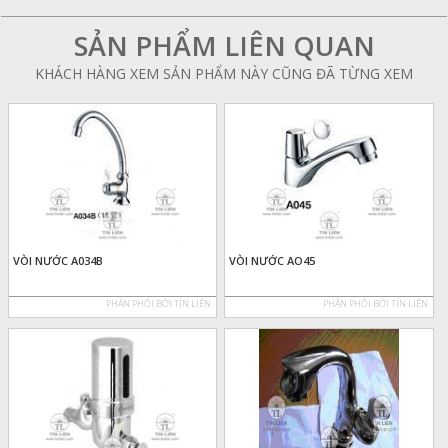
SẢN PHẨM LIÊN QUAN
KHÁCH HÀNG XEM SẢN PHẨM NÀY CŨNG ĐÃ TỪNG XEM
VÒI NƯỚC A034B
VÒI NƯỚC AO45
PHÂN PHỐI BỞI TÍN LIÊN
PHÂN PHỐI BỞI TÍN LIÊN