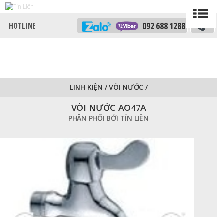
092 688 1288
LINH KIỆN
/
VÒI NƯỚC
/
VÒI NƯỚC AO47A
PHÂN PHỐI BỞI TÍN LIÊN