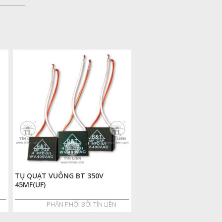
TỤ QUẠT VUÔNG BT 350V
45MF(UF)
PHÂN PHỐI BỞI TÍN LIÊN