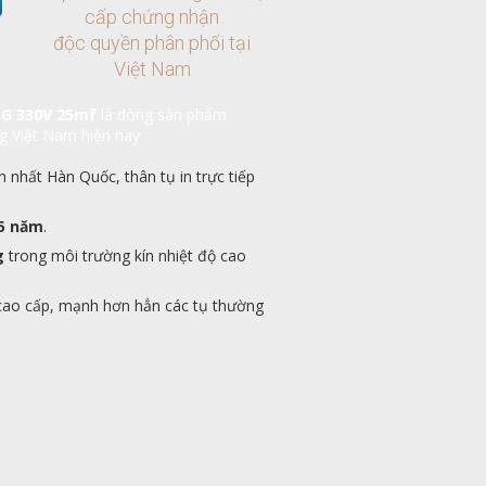
cấp chứng nhận
độc quyền phân phối tại
Việt Nam
G 330V 25mf
là dòng sản phẩm
ng Việt Nam hiện nay
n nhất Hàn Quốc, thân tụ in trực tiếp
5 năm
.
g
trong môi trường kín nhiệt độ cao
cao cấp, mạnh hơn hẳn các tụ thường
.