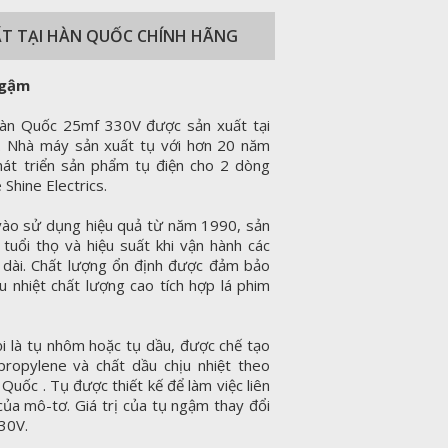
ẤT TẠI HÀN QUỐC CHÍNH HÃNG
ngậm
n Quốc 25mf 330V được sản xuất tại
. Nhà máy sản xuất tụ với hơn 20 năm
hát triển sản phẩm tụ điện cho 2 dòng
Shine Electrics.
vào sử dụng hiệu quả từ năm 1990, sản
uổi thọ và hiệu suất khi vận hành các
n dài. Chất lượng ổn định được đảm bảo
 nhiệt chất lượng cao tích hợp lá phim
 là tụ nhôm hoặc tụ dầu, được chế tạo
opylene và chất dầu chịu nhiệt theo
Quốc . Tụ được thiết kế để làm việc liên
của mô-tơ. Giá trị của tụ ngậm thay đổi
330V.