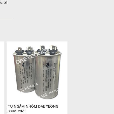
ốc tế
TỤ NGẬM NHÔM DAE YEONG
330V 35MF