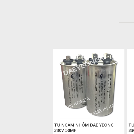
TỤ NGẬM NHÔM DAE YEONG
TỤ
330V 50MF
33