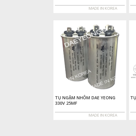
MADE IN KOREA
TỤ NGẬM NHÔM DAE YEONG
TỤ
330V 25MF
MADE IN KOREA