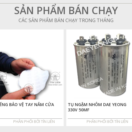
SẢN PHẨM BÁN CHẠY
CÁC SẢN PHẨM BÁN CHẠY TRONG THÁNG
ẾNG BẢO VỆ TAY NẮM CỬA
TỤ NGẬM NHÔM DAE YEONG
330V 50MF
PHÂN PHỐI BỞI TÍN LIÊN
PHÂN PHỐI BỞI TÍN LIÊN