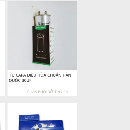
TỤ CAPA ĐIỀU HÒA CHUẨN HÀN
QUỐC 30UF
PHÂN PHỐI BỞI TÍN LIÊN