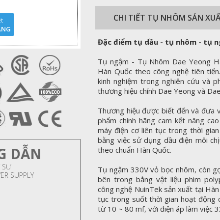
CHI TIẾT TỤ NHÔM SẢN XU
t
ÃNG
Đặc điểm tụ dầu - tụ nhôm - tụ 
Tụ ngậm - Tụ Nhôm Dae Yeong Hà
Hàn Quốc theo công nghệ tiên tiến
kinh nghiệm trong nghiên cứu và p
thương hiệu chính Dae Yeong và Dae 
Thương hiệu được biết đến và đưa 
phẩm chính hãng cam kết nâng cao t
máy điện cơ liên tục trong thời gia
bằng việc sử dụng dầu điện môi chịu
G DẪN
theo chuẩn Hàn Quốc.
 SƯ
Tụ ngậm 330V vỏ bọc nhôm, còn gọi
WER SUPPLY
bên trong bằng vật liệu phim polypr
công nghệ NuinTek sản xuất tại Hàn 
tục trong suốt thời gian hoạt động 
từ 10 ~ 80 mf, với điện áp làm việc 