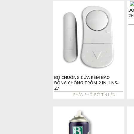
BƠ
2H
BỘ CHUÔNG CỬA KÈM BÁO
ĐỘNG CHỐNG TRỘM 2 IN 1 NS-
27
PHÂN PHỐI BỞI TÍN LIÊN