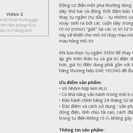
Động cơ điện một pha thường dùng t
dây thứ hai và đồng thời đảm bảo 
Video 2
thay tụ ngậm (tụ dầu – tụ nhôm) sai
ầm kỹ thuật thường gặp
xoay sinh ra bởi các cuộn dây tro
 nên hiện tượng nổ tụ
rô-tơ (rotor) “giật” tại các vị trí 
oặc rò rỉ dung dịch
này sẽ khiến cho mô-tơ chạy mau nón
mau hỏng mô-tơ.
Khi lựa chọn tụ ngậm 330V để thay t
áp ghi trên thân tụ và giá trị điện 
hơn, giá trị điện dung phải gần với
hãng thương hiệu DAE YEONG để đượ
Ưu điểm sản phẩm:
• Vỏ Nhôm hợp kim ALU
• Có khả năng vận hành trong môi tr
• Bảo hành chính hãng 24 tháng từ 
• Đặc điểm và cách sử dụng : sản ph
dòng điện, tính chịu tải cao, cách đi
trong tụ điện không rò rỉ, không gâ
Thông tin sản phẩm
: