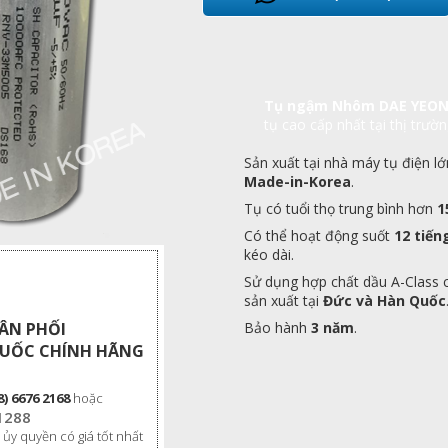
Tụ ngậm Nhôm DAE YEON
tụ cao cấp nhất tại thị trườ
Sản xuất tại nhà máy tụ điện lớ
Made-in-Korea
.
Tụ có tuổi thọ trung bình hơn
1
Có thể hoạt động suốt
12 tiến
kéo dài.
Sử dụng hợp chất dầu A-Class 
sản xuất tại
Đức và Hàn Quốc
HÂN PHỐI
Bảo hành
3 năm
.
QUỐC CHÍNH HÃNG
8) 6676 2168
hoặc
1288
 ủy quyền có giá tốt nhất