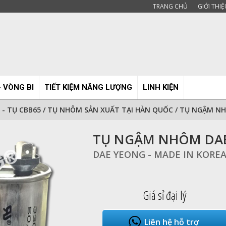
TRANG CHỦ
GIỚI THIỆ
- VÒNG BI
TIẾT KIỆM NĂNG LƯỢNG
LINH KIỆN
- TỤ CBB65
/
TỤ NHÔM SẢN XUẤT TẠI HÀN QUỐC
/
TỤ NGẬM NH
TỤ NGẬM NHÔM DAE
DAE YEONG - MADE IN KORE
Giá sỉ đại lý
Liên hệ hỗ trợ