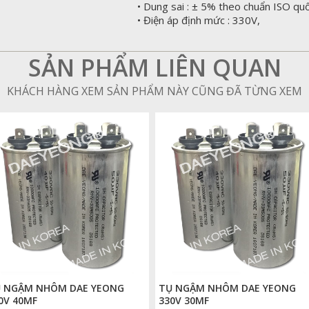
• Dung sai : ± 5% theo chuẩn ISO qu
• Điện áp định mức : 330V,
SẢN PHẨM LIÊN QUAN
KHÁCH HÀNG XEM SẢN PHẨM NÀY CŨNG ĐÃ TỪNG XEM
 NGẬM NHÔM DAE YEONG
TỤ NGẬM NHÔM DAE YEONG
0V 40MF
330V 30MF