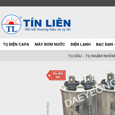
TỤ ĐIỆN CAPA
MÁY BƠM NƯỚC
ĐIỆN LẠNH
BẠC ĐẠN 
TỤ DẦU - TỤ NGẬM NHÔM 