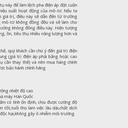
ụ này để làm lệch pha điện áp đặt cuộn
hiệu suất hoạt động của mô-tơ. Nếu ta
 giá trị, điều này sẽ dẫn đến từ trường
ng mô-tơ không đồng đều và sẽ làm cho
từ trường không đồng điều này. Hiện tượng
g, ồn, tiêu thụ nhiều năng lượng hơn và
hế, quý khách cần chú ý đến giá trị điện
dung (giá trị điện áp phải bằng hoặc cao
 tụ cần thay thế) và nên mua hàng chính
c bảo hành chính hãng.
ường nhiệt độ cao
nhà máy Hàn Quốc
ẩm có tính ổn định, chịu được cường độ
ện tốt,tuổi thọ làm việc lâu dài,chất dịch
y độc hại,không gây ô nhiễm môi trường.