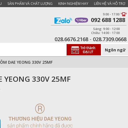
U
SẢN PHẨM VÀ CHẤT LƯỢNG
KINH NGHIỆM HAY
LIÊN HỆ VÀ HỖ TRỢ
9:00 - 17:00
092 688 1288
Sáng: 9:00 - 12:00
Chiều: 14:00 - 17:00
028.6676.2168
-
028.7309.0668
Ngôn ngữ
ÔM DAE YEONG 330V 25MF
 YEONG 330V 25MF
A
®
THƯƠNG HIỆU DAE YEONG
sản phẩm chính hãng đã được